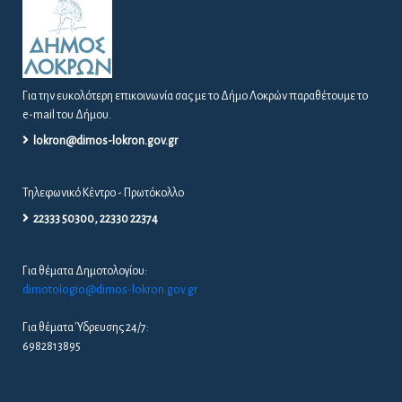
Για την ευκολότερη επικοινωνία σας με το Δήμο Λοκρών παραθέτουμε το
e-mail του Δήμου.
lokron@dimos-lokron.gov.gr
Τηλεφωνικό Κέντρο - Πρωτόκολλο
22333 50300, 22330 22374
Για θέματα Δημοτολογίου:
dimotologio@dimos-lokron.gov.gr
Για θέματα Ύδρευσης 24/7:
6982813895