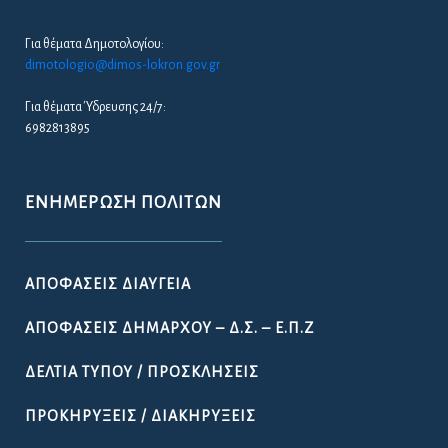
Για θέματα Δημοτολογίου:
dimotologio@dimos-lokron.gov.gr
Για θέματα Ύδρευσης 24/7:
6982813895
ΕΝΗΜΈΡΩΣΗ ΠΟΛΙΤΏΝ
ΑΠΟΦΆΣΕΙΣ ΔΙΑΎΓΕΙΑ
ΑΠΟΦΆΣΕΙΣ ΔΗΜΆΡΧΟΥ – Δ.Σ. – Ε.Π.Ζ
ΔΕΛΤΊΑ ΤΎΠΟΥ / ΠΡΟΣΚΛΉΣΕΙΣ
ΠΡΟΚΗΡΎΞΕΙΣ / ΔΙΑΚΗΡΎΞΕΙΣ