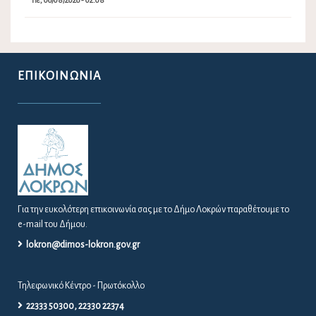
Πε, 06/08/2026 - 02:08
ΕΠΙΚΟΙΝΩΝΊΑ
Για την ευκολότερη επικοινωνία σας με το Δήμο Λοκρών παραθέτουμε το
e-mail του Δήμου.
lokron@dimos-lokron.gov.gr
Τηλεφωνικό Κέντρο - Πρωτόκολλο
22333 50300, 22330 22374