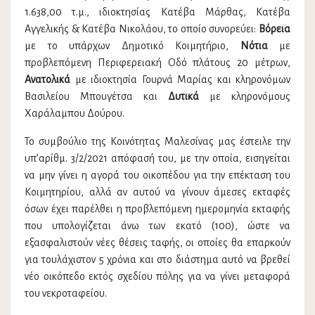
1.638,00 τ.μ., ιδιοκτησίας Κατέβα Μάρθας, Κατέβα
Αγγελικής & Κατέβα Νικολάου, το οποίο συνορεύει:
Βόρεια
με το υπάρχων Δημοτικό Κοιμητήριο,
Νότια
με
προβλεπόμενη Περιφερειακή Οδό πλάτους 20 μέτρων,
Ανατολικά
με ιδιοκτησία Γουρνά Μαρίας και κληρονόμων
Βασιλείου Μπουγέτσα και
Δυτικά
με κληρονόμους
Χαράλαμπου Δούρου.
Το συμβούλιο της Κοινότητας Μαλεσίνας μας έστειλε την
υπ’αρίθμ. 3/2/2021 απόφασή του, με την οποία, εισηγείται
να μην γίνει η αγορά του οικοπέδου για την επέκταση του
Κοιμητηρίου, αλλά αν αυτού να γίνουν άμεσες εκταφές
όσων έχει παρέλθει η προβλεπόμενη ημερομηνία εκταφής
που υπολογίζεται άνω των εκατό (100), ώστε να
εξασφαλιστούν νέες θέσεις ταφής, οι οποίες θα επαρκούν
για τουλάχιστον 5 χρόνια και στο διάστημα αυτό να βρεθεί
νέο οικόπεδο εκτός σχεδίου πόλης για να γίνει μεταφορά
του νεκροταφείου.