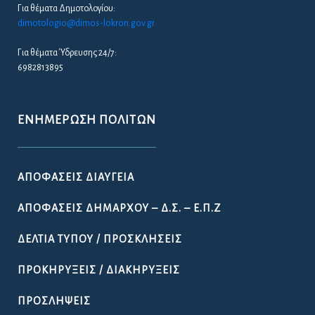
Για θέματα Δημοτολογίου:
dimotologio@dimos-lokron.gov.gr
Για θέματα Ύδρευσης 24/7:
6982813895
ΕΝΗΜΈΡΩΣΗ ΠΟΛΙΤΏΝ
ΑΠΟΦΆΣΕΙΣ ΔΙΑΎΓΕΙΑ
ΑΠΟΦΆΣΕΙΣ ΔΗΜΆΡΧΟΥ – Δ.Σ. – Ε.Π.Ζ
ΔΕΛΤΊΑ ΤΎΠΟΥ / ΠΡΟΣΚΛΉΣΕΙΣ
ΠΡΟΚΗΡΎΞΕΙΣ / ΔΙΑΚΗΡΎΞΕΙΣ
ΠΡΟΣΛΉΨΕΙΣ