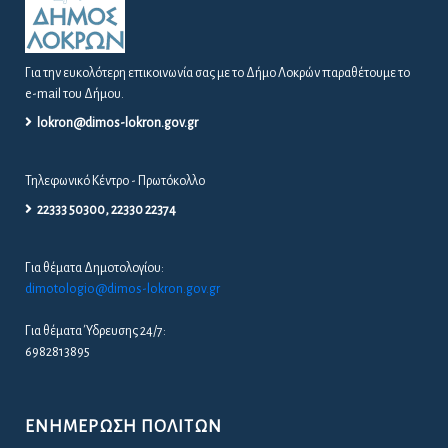
Για την ευκολότερη επικοινωνία σας με το Δήμο Λοκρών παραθέτουμε το
e-mail του Δήμου.
lokron@dimos-lokron.gov.gr
Τηλεφωνικό Κέντρο - Πρωτόκολλο
22333 50300, 22330 22374
Για θέματα Δημοτολογίου:
dimotologio@dimos-lokron.gov.gr
Για θέματα Ύδρευσης 24/7:
6982813895
ΕΝΗΜΈΡΩΣΗ ΠΟΛΙΤΏΝ