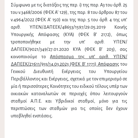
Σύμφωνα με τις διατάξεις της περ. i) της παρ. Α3 του άρθ. 25
του ν.3468/2006 (ΦΕΚ Α’ 129), της παρ. 8 του άρθρου 87 του
ν.4964/2022 (ΦΕΚ Α’ 150) και της παρ. 5 του άρθ. 4 της υπ’
αριθ. ΥΠΕΝ/ΔΑΠΕΕΚ/48653/1597/29.05.2019 Κοινής
Υπουργικής Απόφασης (ΚΥΑ) (ΦΕΚ Β’ 2172), όπως
τροποποιήθηκε με την υπ’ αριθ. ΥΠΕΝ/
ΔΑΠΕΕΚ/9021/349/27.01.2020 ΚΥΑ (ΦΕΚ Β’ 203), σας
κοινοποιούμε το
Απόσπασμα της υπ’ αριθ. ΥΠΕΝ/
ΔΑΠΕΕΚ/27611/933/14.03.2023 (ΦΕΚ Β’ 1771) Απόφασης
του
Γενικού Διευθυντή Ενέργειας του Υπουργείου
Περιβάλλοντος και Ενέργειας, σχετικά με τον επιμερισμό σε
μία ή περισσότερες Κοινότητες του ειδικού τέλους υπέρ των
οικιακών καταναλωτών σε περιοχές όπου λειτουργούν
σταθμοί Α.Π.Ε. και Υβριδικοί σταθμοί, μόνο για τις
περιπτώσεις των σταθμών για τις οποίες δεν έχουν
υποβληθεί ενστάσεις.