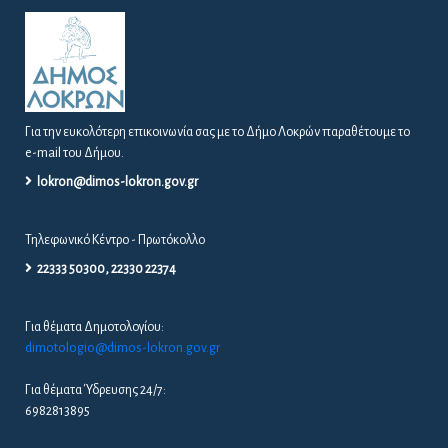
Για την ευκολότερη επικοινωνία σας με το Δήμο Λοκρών παραθέτουμε το
e-mail του Δήμου.
lokron@dimos-lokron.gov.gr
Τηλεφωνικό Κέντρο - Πρωτόκολλο
22333 50300, 22330 22374
Για θέματα Δημοτολογίου:
dimotologio@dimos-lokron.gov.gr
Για θέματα Ύδρευσης 24/7:
6982813895