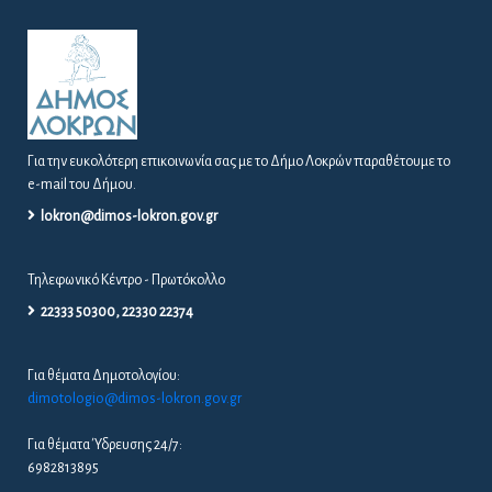
Για την ευκολότερη επικοινωνία σας με το Δήμο Λοκρών παραθέτουμε το
e-mail του Δήμου.
lokron@dimos-lokron.gov.gr
Τηλεφωνικό Κέντρο - Πρωτόκολλο
22333 50300, 22330 22374
Για θέματα Δημοτολογίου:
dimotologio@dimos-lokron.gov.gr
Για θέματα Ύδρευσης 24/7:
6982813895