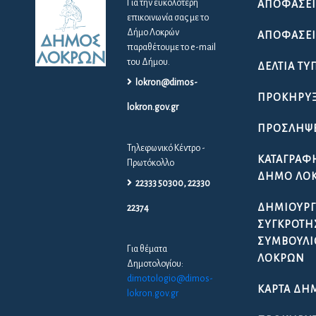
Για την ευκολότερη
ΑΠΟΦΆΣΕΙ
επικοινωνία σας με το
Δήμο Λοκρών
ΑΠΟΦΆΣΕΙΣ
παραθέτουμε το e-mail
του Δήμου.
ΔΕΛΤΊΑ ΤΎ
lokron@dimos-
ΠΡΟΚΗΡΎΞ
lokron.gov.gr
ΠΡΟΣΛΉΨ
Τηλεφωνικό Κέντρο -
ΚΑΤΑΓΡΑΦ
Πρωτόκολλο
ΔΉΜΟ ΛΟ
22333 50300, 22330
ΔΗΜΙΟΥΡΓ
22374
ΣΥΓΚΡΌΤΗ
ΣΥΜΒΟΥΛΊ
Για θέματα
ΛΟΚΡΏΝ
Δημοτολογίου:
dimotologio@dimos-
ΚΆΡΤΑ ΔΗ
lokron.gov.gr