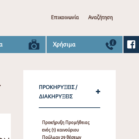
Επικοινωνία
Αναζήτηση
α
Χρήσιμα
α
ΠΡΟΚΗΡΎΞΕΙΣ /
ΔΙΑΚΗΡΎΞΕΙΣ
Προκήρυξη Προμήθειας
ενός (1) καινούριου
Πούλμαν 29 θέσεων