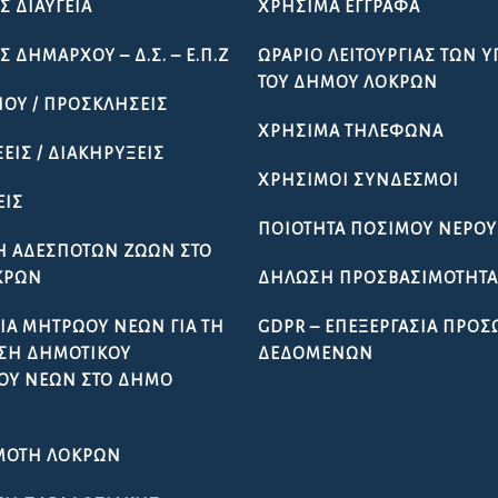
Σ ΔΙΑΎΓΕΙΑ
ΧΡΉΣΙΜΑ ΈΓΓΡΑΦΑ
 ΔΗΜΆΡΧΟΥ – Δ.Σ. – Ε.Π.Ζ
ΩΡΆΡΙΟ ΛΕΙΤΟΥΡΓΊΑΣ ΤΩΝ 
ΤΟΥ ΔΉΜΟΥ ΛΟΚΡΏΝ
ΠΟΥ / ΠΡΟΣΚΛΉΣΕΙΣ
ΧΡΉΣΙΜΑ ΤΗΛΈΦΩΝΑ
ΕΙΣ / ΔΙΑΚΗΡΎΞΕΙΣ
ΧΡΉΣΙΜΟΙ ΣΎΝΔΕΣΜΟΙ
ΕΙΣ
ΠΟΙΌΤΗΤΑ ΠΌΣΙΜΟΥ ΝΕΡΟΎ
Ή ΑΔΈΣΠΟΤΩΝ ΖΏΩΝ ΣΤΟ
ΚΡΏΝ
ΔΉΛΩΣΗ ΠΡΟΣΒΑΣΙΜΌΤΗΤ
ΊΑ ΜΗΤΡΏΟΥ ΝΈΩΝ ΓΙΑ ΤΗ
GDPR – ΕΠΕΞΕΡΓΑΣΙΑ ΠΡΟ
ΣΗ ΔΗΜΟΤΙΚΟΎ
ΔΕΔΟΜΕΝΩΝ
ΟΥ ΝΈΩΝ ΣΤΟ ΔΉΜΟ
ΜΌΤΗ ΛΟΚΡΏΝ