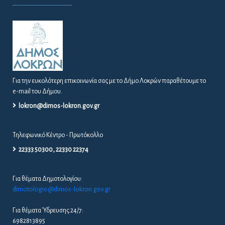
Για την ευκολότερη επικοινωνία σας με το Δήμο Λοκρών παραθέτουμε το
e-mail του Δήμου.
lokron@dimos-lokron.gov.gr
Τηλεφωνικό Κέντρο - Πρωτόκολλο
22333 50300, 22330 22374
Για θέματα Δημοτολογίου:
dimotologio@dimos-lokron.gov.gr
Για θέματα Ύδρευσης 24/7:
6982813895