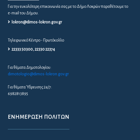
Για την ευκολότερη επικοινωνία σας με το Δήμο Λοκρών παραθέτουμε το
e-mail του Δήμου.
lokron@dimos-lokron.gov.gr
Τηλεφωνικό Κέντρο - Πρωτόκολλο
22333 50300, 22330 22374
Για θέματα Δημοτολογίου:
dimotologio@dimos-lokron.gov.gr
Για θέματα Ύδρευσης 24/7:
6982813895
ΕΝΗΜΈΡΩΣΗ ΠΟΛΙΤΏΝ