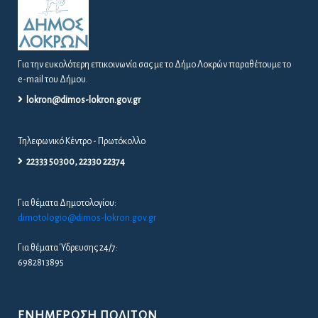
Για την ευκολότερη επικοινωνία σας με το Δήμο Λοκρών παραθέτουμε το
e-mail του Δήμου.
lokron@dimos-lokron.gov.gr
Τηλεφωνικό Κέντρο - Πρωτόκολλο
22333 50300, 22330 22374
Για θέματα Δημοτολογίου:
dimotologio@dimos-lokron.gov.gr
Για θέματα Ύδρευσης 24/7:
6982813895
ΕΝΗΜΈΡΩΣΗ ΠΟΛΙΤΏΝ