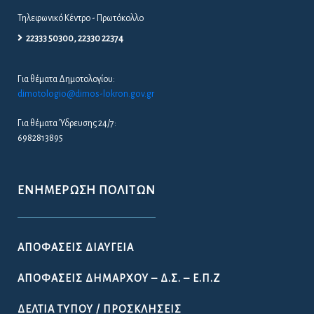
Τηλεφωνικό Κέντρο - Πρωτόκολλο
22333 50300, 22330 22374
Για θέματα Δημοτολογίου:
dimotologio@dimos-lokron.gov.gr
Για θέματα Ύδρευσης 24/7:
6982813895
ΕΝΗΜΈΡΩΣΗ ΠΟΛΙΤΏΝ
ΑΠΟΦΆΣΕΙΣ ΔΙΑΎΓΕΙΑ
ΑΠΟΦΆΣΕΙΣ ΔΗΜΆΡΧΟΥ – Δ.Σ. – Ε.Π.Ζ
ΔΕΛΤΊΑ ΤΎΠΟΥ / ΠΡΟΣΚΛΉΣΕΙΣ