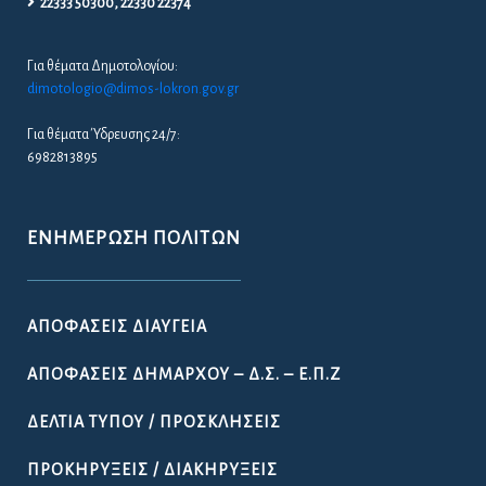
22333 50300, 22330 22374
Για θέματα Δημοτολογίου:
dimotologio@dimos-lokron.gov.gr
Για θέματα Ύδρευσης 24/7:
6982813895
ΕΝΗΜΈΡΩΣΗ ΠΟΛΙΤΏΝ
ΑΠΟΦΆΣΕΙΣ ΔΙΑΎΓΕΙΑ
ΑΠΟΦΆΣΕΙΣ ΔΗΜΆΡΧΟΥ – Δ.Σ. – Ε.Π.Ζ
ΔΕΛΤΊΑ ΤΎΠΟΥ / ΠΡΟΣΚΛΉΣΕΙΣ
ΠΡΟΚΗΡΎΞΕΙΣ / ΔΙΑΚΗΡΎΞΕΙΣ