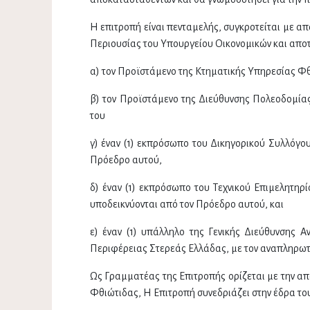
Η επιτροπή είναι πενταμελής, συγκροτείται με 
Περιουσίας του Υπουργείου Οικονομικών και αποτ
α) τον Προϊστάμενο της Κτηματικής Υπηρεσίας Φθ
β) τον Προϊστάμενο της Διεύθυνσης Πολεοδομία
του
γ) έναν (1) εκπρόσωπο του Δικηγορικού Συλλόγου
Πρόεδρο αυτού,
δ) έναν (1) εκπρόσωπο του Τεχνικού Επιμελητηρ
υποδεικνύονται από τον Πρόεδρο αυτού, και
ε) έναν (1) υπάλληλο της Γενικής Διεύθυνσης
Περιφέρειας Στερεάς Ελλάδας, με τον αναπληρωτή
Ως Γραμματέας της Επιτροπής ορίζεται με την α
Φθιώτιδας, Η Επιτροπή συνεδριάζει στην έδρα τ