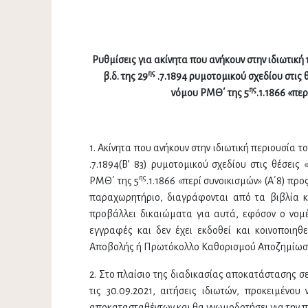
Ρυθμίσεις για ακίνητα που ανήκουν στην ιδιωτική
ης
β.δ. της 29
.7.1894 ρυμοτομικού σχεδίου στις
ης
νόμου ΡΜΘ΄ της 5
.1.1866 «π
1. Ακίνητα που ανήκουν στην ιδιωτική περιουσία το
.7.1894(Β’ 83) ρυμοτομικού σχεδίου στις θέσει
ης
ΡΜΘ΄ της 5
.1.1866 «περί συνοικισμών» (Α΄8) π
παραχωρητήριο, διαγράφονται από τα βιβλία κ
προβάλλει δικαιώματα για αυτά, εφόσον ο νομέ
εγγραφές και δεν έχει εκδοθεί και κοινοποιηθ
Αποβολής ή Πρωτόκολλο Καθορισμού Αποζημίωσης 
2. Στο πλαίσιο της διαδικασίας αποκατάστασης σ
τις 30.09.2021, αιτήσεις ιδιωτών, προκειμένο
αποκατασταθέντων και θα γνωμοδοτήσει για την