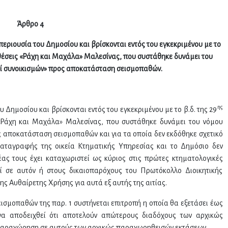
Άρθρο 4
 περιουσία του Δημοσίου και βρίσκονται εντός του εγκεκριμένου με το
 θέσεις «Ράχη και Μαχάλα» Μαλεσίνας, που συστάθηκε δυνάμει του
ερί συνοικισμών» προς αποκατάσταση σεισμοπαθών.
ης
υ Δημοσίου και βρίσκονται εντός του εγκεκριμένου με το β.δ. της 29
ς «Ράχη και Μαχάλα» Μαλεσίνας, που συστάθηκε δυνάμει του νόμου
ρος αποκατάσταση σεισμοπαθών και για τα οποία δεν εκδόθηκε σχετικό
αταγραφής της οικεία Κτηματικής Υπηρεσίας και το Δημόσιο δεν
ας τους έχει καταχωριστεί ως κύριος στις πρώτες κτηματολογικές
εί σε αυτόν ή στους δικαιοπαρόχους του Πρωτόκολλο Διοικητικής
Αυθαίρετης Χρήσης για αυτά εξ αυτής της αιτίας.
εισμοπαθών της παρ. 1 συστήνεται επιτροπή η οποία θα εξετάσει έως
υ να αποδειχθεί ότι αποτελούν απώτερους διαδόχους των αρχικώς
 παραχώρηση σε αυτούς των αρχικώς παραχωρηθεισών εκτάσεων.