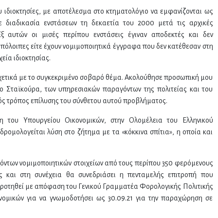
 ιδιοκτησίες, με αποτέλεσμα στο κτηματολόγιο να εμφανίζονται ως
ε διαδικασία ενστάσεων τη δεκαετία του 2000 μετά τις αρχικές
 αυτών οι μισές περίπου ενστάσεις έγιναν αποδεκτές και δεν
 υπόλοιπες είτε έχουν νομιμοποιητικά έγγραφα που δεν κατέθεσαν στη
χεία ιδιοκτησίας.
ετικά με το συγκεκριμένο σοβαρό θέμα. Ακολούθησε προσωπική μου
ο Σταϊκούρα, των υπηρεσιακών παραγόντων της πολιτείας και του
ός τρόπος επίλυσης του σύνθετου αυτού προβλήματος.
η του Υπουργείου Οικονομικών, στην Ολομέλεια του Ελληνικού
δρομολογείται λύση στο ζήτημα με τα «κόκκινα σπίτια», η οποία και
ντων νομιμοποιητικών στοιχείων από τους περίπου 350 φερόμενους
ς και στη συνέχεια θα συνεδριάσει η πενταμελής επιτροπή που
γκροτηθεί με απόφαση του Γενικού Γραμματέα Φορολογικής Πολιτικής
νομικών για να γνωμοδοτήσει ως 30.09.21 για την παραχώρηση σε