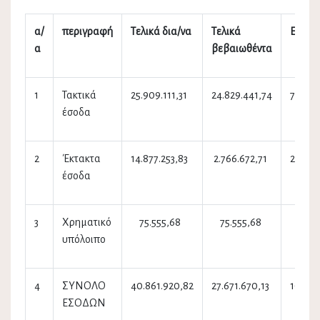
α/
περιγραφή
Τελικά δια/να
Τελικά
Εισπρ
α
βεβαιωθέντα
1
Τακτικά
25.909.111,31
24.829.441,74
7.198.
έσοδα
2
Έκτακτα
14.877.253,83
2.766.672,71
2.765.
έσοδα
3
Χρηματικό
75.555,68
75.555,68
75.55
υπόλοιπο
4
ΣΥΝΟΛΟ
40.861.920,82
27.671.670,13
10.039
ΕΣΟΔΩΝ