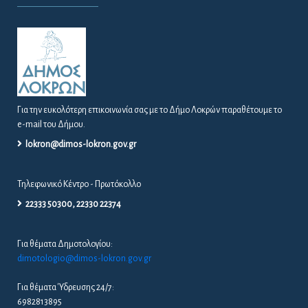
Για την ευκολότερη επικοινωνία σας με το Δήμο Λοκρών παραθέτουμε το
e-mail του Δήμου.
lokron@dimos-lokron.gov.gr
Τηλεφωνικό Κέντρο - Πρωτόκολλο
22333 50300, 22330 22374
Για θέματα Δημοτολογίου:
dimotologio@dimos-lokron.gov.gr
Για θέματα Ύδρευσης 24/7:
6982813895