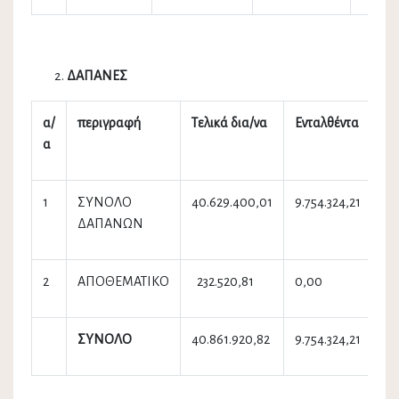
ΔΑΠΑΝΕΣ
α/
περιγραφή
Τελικά δια/να
Ενταλθέντα
Πλ
α
1
ΣΥΝΟΛΟ
40.629.400,01
9.754.324,21
9.
ΔΑΠΑΝΩΝ
2
ΑΠΟΘΕΜΑΤΙΚΟ
232.520,81
0,00
0,
ΣΥΝΟΛΟ
40.861.920,82
9.754.324,21
9.