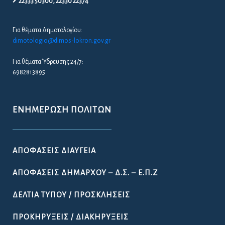
22333 50300, 22330 22374
Για θέματα Δημοτολογίου:
dimotologio@dimos-lokron.gov.gr
Για θέματα Ύδρευσης 24/7:
6982813895
ΕΝΗΜΈΡΩΣΗ ΠΟΛΙΤΏΝ
ΑΠΟΦΆΣΕΙΣ ΔΙΑΎΓΕΙΑ
ΑΠΟΦΆΣΕΙΣ ΔΗΜΆΡΧΟΥ – Δ.Σ. – Ε.Π.Ζ
ΔΕΛΤΊΑ ΤΎΠΟΥ / ΠΡΟΣΚΛΉΣΕΙΣ
ΠΡΟΚΗΡΎΞΕΙΣ / ΔΙΑΚΗΡΎΞΕΙΣ