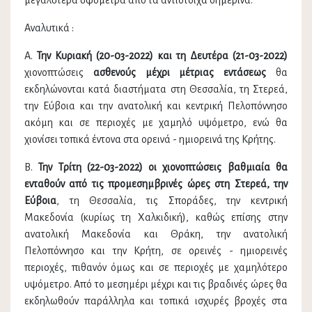
μεγαλύτερα υψόμετρα από τα αντίστοιχα σημερινά.
Αναλυτικά :
Α.
Την Κυριακή (20-03-2022)
και τη Δευτέρα (21-03-2022)
χιονοπτώσεις
ασθενούς μέχρι μέτριας εντάσεως
θα
εκδηλώνονται κατά διαστήματα στη Θεσσαλία, τη Στερεά,
την Εύβοια και την ανατολική και κεντρική Πελοπόννησο
ακόμη και σε περιοχές με χαμηλό υψόμετρο, ενώ θα
χιονίσει τοπικά έντονα στα ορεινά - ημιορεινά της Κρήτης.
Β.
Την Τρίτη (22-03-2022)
οι χιονοπτώσεις βαθμιαία θα
ενταθούν από τις προμεσημβρινές ώρες στη Στερεά, την
Εύβοια
, τη Θεσσαλία, τις Σποράδες, την κεντρική
Μακεδονία (κυρίως τη Χαλκιδική), καθώς επίσης στην
ανατολική Μακεδονία και Θράκη, την ανατολική
Πελοπόννησο και την Κρήτη, σε ορεινές - ημιορεινές
περιοχές, πιθανόν όμως και σε περιοχές με χαμηλότερο
υψόμετρο. Από το μεσημέρι μέχρι και τις βραδινές ώρες θα
εκδηλωθούν παράλληλα και τοπικά ισχυρές βροχές στα