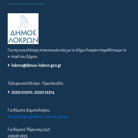
Για την ευκολότερη επικοινωνία σας με το Δήμο Λοκρών παραθέτουμε το
e-mail του Δήμου.
lokron@dimos-lokron.gov.gr
Τηλεφωνικό Κέντρο - Πρωτόκολλο
22333 50300, 22330 22374
Για θέματα Δημοτολογίου:
dimotologio@dimos-lokron.gov.gr
Για θέματα Ύδρευσης 24/7:
6982813895