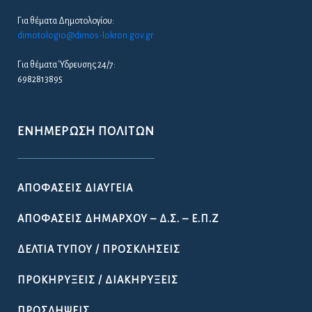
Για θέματα Δημοτολογίου:
dimotologio@dimos-lokron.gov.gr
Για θέματα Ύδρευσης 24/7:
6982813895
ΕΝΗΜΈΡΩΣΗ ΠΟΛΙΤΏΝ
ΑΠΟΦΆΣΕΙΣ ΔΙΑΎΓΕΙΑ
ΑΠΟΦΆΣΕΙΣ ΔΗΜΆΡΧΟΥ – Δ.Σ. – Ε.Π.Ζ
ΔΕΛΤΊΑ ΤΎΠΟΥ / ΠΡΟΣΚΛΉΣΕΙΣ
ΠΡΟΚΗΡΎΞΕΙΣ / ΔΙΑΚΗΡΎΞΕΙΣ
ΠΡΟΣΛΉΨΕΙΣ