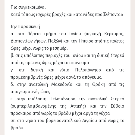
Πιο συγκεκριμένα,
Κατά τόπους ισχυρές βροχές και καταιγίδες προβλέπονται:
Την Παρασκευή
α. στο βόρειο τμήμα του Ιονίου (περιοχή Κέρκυρας,
Διαποντίων νήσων, Παξών) και την Ήπειρο από τις πρώτες
ώρες μέχρι νωρίς το μεσημέρι
β. στις υπόλοιπες περιοχές του Ιονίου και τη δυτική Στερεά
από τις πρωινές ώρες μέχρι το απόγευμα
γ. στη δυτική και νότια Πελοπόννησο από τις
προμεσημβρινές ώρες μέχρι αργά το απόγευμα
δ. στην ανατολική Μακεδονία και τη Θράκη από τις
απογευματινές ώρες
ε. στην υπόλοιπη Πελοπόννησο, την ανατολική Στερεά
(συμπεριλαμβανομένης της Αττικής) και την Εύβοια
πρόσκαιρα από νωρίς το βράδυ μέχρι αργά τη νύχτα
στ. στα νησιά του βορειοανατολικού Αιγαίου από νωρίς το
βράδυ.