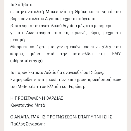
Το Σάββατο
α. στην ανατολική Μακεδονία, τη Θράκη και τα νησιά του
βορειοανατολικού Αιγαίου μέχρι το απόγευμα
β. στα νησιά του ανατολικού Αιγαίου μέχρι το μεσημέρι
γ. στα Δωδεκάνησα από τις πρωινές ώρες μέχρι το
μεσημέρι.
Μπορείτε να έχετε μια γενική εικόνα για την εξέλιξη του
καιρού, μέσα από την ιστοσελίδα της ΕΜΥ
(oldportal.emy.gr).
Το παρόν Έκτακτο Δελτίο θα ανανεωθεί σε 12 ώρες.
Ενημερωθείτε και μέσω των επίσημων προειδοποιήσεων
του Meteoalarm σε Ελλάδα και Ευρώπη.
Η ΠΡΟΪΣΤΑΜΕΝΗ ΒΑΡΔΙΑΣ
Κωνσταντίνα Μητά
Ο ΑΝΑΠΛ. ΤΜΧΗΣ ΠΡΟΓΝΩΣΕΩΝ-ΕΠΑΓΡΥΠΝΗΣΗΣ
Παύλος Σεναρέλης