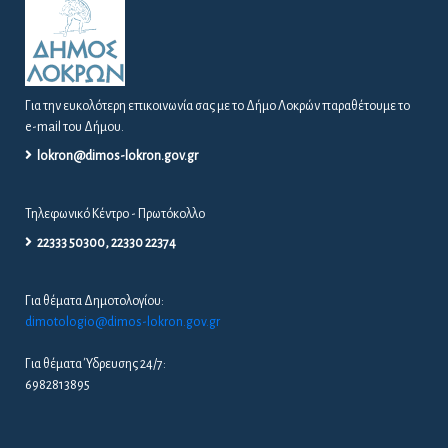
Για την ευκολότερη επικοινωνία σας με το Δήμο Λοκρών παραθέτουμε το
e-mail του Δήμου.
lokron@dimos-lokron.gov.gr
Τηλεφωνικό Κέντρο - Πρωτόκολλο
22333 50300, 22330 22374
Για θέματα Δημοτολογίου:
dimotologio@dimos-lokron.gov.gr
Για θέματα Ύδρευσης 24/7:
6982813895