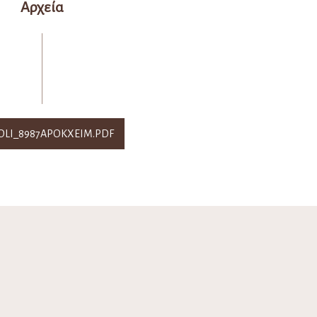
Αρχεία
OLI_8987APOKXEIM.PDF