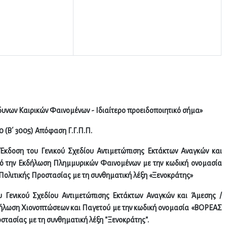
υνων Καιρικών Φαινομένων - Ιδιαίτερο προειδοποιητικό σήμα»
20 (Β΄ 3005) Απόφαση Γ.Γ.Π.Π.
 Έκδοση του Γενικού Σχεδίου Αντιμετώπισης Εκτάκτων Αναγκών και
πό την Εκδήλωση Πλημμυρικών Φαινομένων με την κωδική ονομασία
Πολιτικής Προστασίας με τη συνθηματική λέξη «Ξενοκράτης»
υ Γενικού Σχεδίου Αντιμετώπισης Εκτάκτων Αναγκών και Άμεσης /
δήλωση Χιονοπτώσεων και Παγετού με την κωδική ονομασία «ΒΟΡΕΑΣ
οστασίας με τη συνθηματική λέξη "Ξενοκράτης".