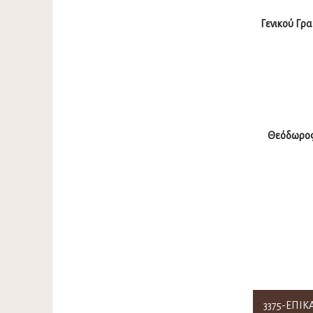
Γενικού Γρ
Θεόδωρος
3375-ΕΠΙ