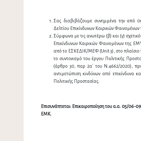
Σας διαβιβάζουμε συνημμένα την από 06
Δελτίου Επικίνδυνων Καιρικών Φαινομένων
Σύμφωνα με τις ανωτέρω (β) και (γ) σχετικ
Επικίνδυνων Καιρικών Φαινομένων της 
από το ΕΣΚΕΔΙΚ/ΜΕΦ (Unit 3), στο πλαίσιο
το συντονισμό του έργου Πολιτικής Προστ
(άρθρο 30, παρ 2α΄ του Ν.4662/2020), πρ
αντιμετώπιση κινδύνων από επικίνδυνα κ
Πολιτικής Προστασίας.
Επισυνάπτεται: Επικαιροποίηση του α.α. 05/06-0
ΕΜΚ.