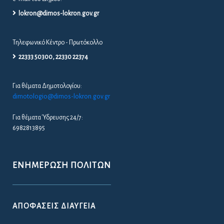
lokron@dimos-lokron.gov.gr
Τηλεφωνικό Κέντρο - Πρωτόκολλο
22333 50300, 22330 22374
Για θέματα Δημοτολογίου:
dimotologio@dimos-lokron.gov.gr
Για θέματα Ύδρευσης 24/7:
6982813895
ΕΝΗΜΈΡΩΣΗ ΠΟΛΙΤΏΝ
ΑΠΟΦΆΣΕΙΣ ΔΙΑΎΓΕΙΑ