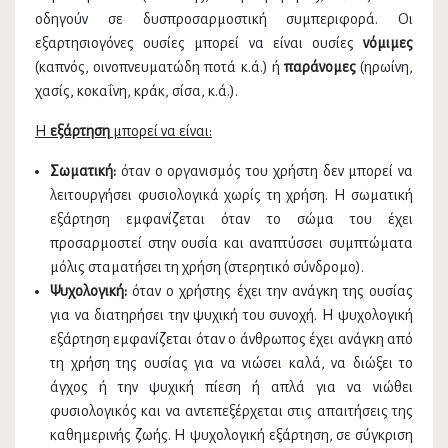
οδηγούν σε δυσπροσαρμοστική συμπεριφορά. Οι
εξαρτησιογόνες ουσίες μπορεί να είναι ουσίες
νόμιμες
(καπνός, οινοπνευματώδη ποτά κ.ά.) ή
παράνομες
(ηρωίνη,
χασίς, κοκαΐνη, κράκ, σίσα, κ.ά.).
Η
εξάρτηση
μπορεί να είναι:
Σωματική:
όταν ο οργανισμός του χρήστη δεν μπορεί να
λειτουργήσει φυσιολογικά χωρίς τη χρήση. Η σωματική
εξάρτηση εμφανίζεται όταν το σώμα του έχει
προσαρμοστεί στην ουσία και αναπτύσσει συμπτώματα
μόλις σταματήσει τη χρήση (στερητικό σύνδρομο).
Ψυχολογική:
όταν ο χρήστης έχει την ανάγκη της ουσίας
για να διατηρήσει την ψυχική του συνοχή. Η ψυχολογική
εξάρτηση εμφανίζεται όταν ο άνθρωπος έχει ανάγκη από
τη χρήση της ουσίας για να νιώσει καλά, να διώξει το
άγχος ή την ψυχική πίεση ή απλά για να νιώθει
φυσιολογικός και να αντεπεξέρχεται στις απαιτήσεις της
καθημερινής ζωής. Η ψυχολογική εξάρτηση, σε σύγκριση