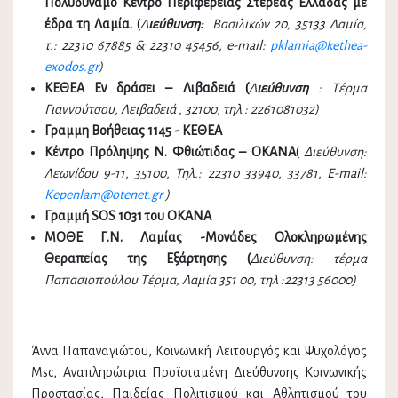
Πολυδύναμο Κέντρο Περιφέρειας Στερεάς Ελλάδας με
έδρα τη Λαμία.
(
Δ
ιεύθυνση:
Βασιλικών 20, 35133 Λαμία,
τ.: 22310 67885 & 22310 45456, e-mail:
pklamia@kethea-
exodos.gr
)
ΚΕΘΕΑ Εν δράσει – Λιβαδειά (
Δ
ιεύθυνση
: Τέρμα
Γιαννούτσου, Λειβαδειά , 32100, τηλ : 2261081032)
Γραμμη Βοήθειας 1145 - ΚΕΘΕΑ
Κέντρο Πρόληψης Ν. Φθιώτιδας – ΟΚΑΝΑ
(
Διεύθυνση:
Λεωνίδου 9-11, 35100, Τηλ.: 22310 33940, 33781, E-mail:
Kepenlam@otenet.gr
)
Γραμμή
SOS 1031
του ΟΚΑΝΑ
ΜΟΘΕ Γ.Ν. Λαμίας -Μονάδες Ολοκληρωμένης
Θεραπείας της Εξάρτησης (
Διεύθυνση: τέρμα
Παπασιοπούλου Τέρμα, Λαμία 351 00
, τηλ :22313 56000)
Άννα Παπαναγιώτου, Κοινωνική Λειτουργός και Ψυχολόγος
Msc, Αναπληρώτρια Προϊσταμένη Διεύθυνσης Κοινωνικής
Προστασίας, Παιδείας Πολιτισμού και Αθλητισμού του