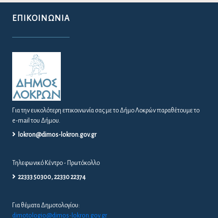
ΕΠΙΚΟΙΝΩΝΊΑ
Για την ευκολότερη επικοινωνία σας με το Δήμο Λοκρών παραθέτουμε το
e-mail του Δήμου.
lokron@dimos-lokron.gov.gr
Τηλεφωνικό Κέντρο - Πρωτόκολλο
22333 50300, 22330 22374
Για θέματα Δημοτολογίου:
dimotologio@dimos-lokron.gov.gr