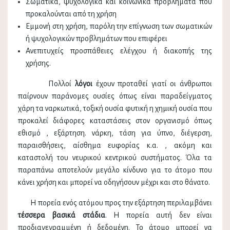
Σωματικά, ψυχολογικά και κοινωνικά προβλήματα που
προκαλούνται από τη χρήση
Εμμονή στη χρήση, παρόλη την επίγνωση των σωματικών
ή ψυχολογικών προβλημάτων που επιφέρει
Ανεπιτυχείς προσπάθειες ελέγχου ή διακοπής της
χρήσης.
Πολλοί
λόγοι
έχουν προταθεί γιατί οι άνθρωποι
παίρνουν παράνομες ουσίες όπως είναι παραδείγματος
χάρη τα ναρκωτικά, τοξική ουσία φυτική η χημική ουσία που
προκαλεί διάφορες καταστάσεις στον οργανισμό όπως
εθισμό , εξάρτηση. νάρκη, τάση για ύπνο, διέγερση,
παραισθήσεις, αίσθημα ευφορίας κ.α. , ακόμη και
καταστολή του νευρικού κεντρικού συστήματος. Όλα τα
παραπάνω αποτελούν μεγάλο κίνδυνο για το άτομο που
κάνει χρήση και μπορεί να οδηγήσουν μέχρι και στο θάνατο.
Η πορεία ενός ατόμου προς την εξάρτηση περιλαμβάνει
τέσσερα βασικά στάδια
. Η πορεία αυτή δεν είναι
προδιαγεγραμμένη ή δεδομένη. Το άτομο μπορεί να