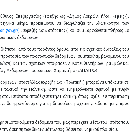
ύθυνος Επεξεργασίας (εφεξής ως «Δήμος Λοκρών» ή/και «εμείς»),
τεχνικά μέτρα προκειμένου να διαφυλάξει την ιδιωτικότητα των
on.gov.gr/
) , (εφεξής ως «Ιστότοπος») και συμμορφώνεται πλήρως με
οσωπικών δεδομένων.
έπεται από τους παρόντες όρους, από τις σχετικές διατάξεις του
 την προστασία των προσωπικών δεδομένων, συμπεριλαμβανομένου του
6/679) και των σχετικών Αποφάσεων, Κατευθυντήριων Γραμμών και
ασίας Δεδομένων Προσωπικού Χαρακτήρα («ΑΠΔΠΧ»).
μένων Ιστοσελίδας (εφεξής ως «Πολιτική») μπορεί να υπόκειται σε
ε τακτικά την Πολιτική, ώστε να ενημερώνεστε σχετικά με τυχόν
 στον Ιστότοπο αποδέχεστε την Πολιτική, όπως ισχύει. Σε περίπτωση
ς, θα φροντίσουμε για τη δημοσίευση σχετικής ειδοποίησης προς
χρησιμοποιούμε τα δεδομένα που μας παρέχετε μέσω του Ιστότοπου,
με την άσκηση των δικαιωμάτων σας βάσει του νομικού πλαισίου.