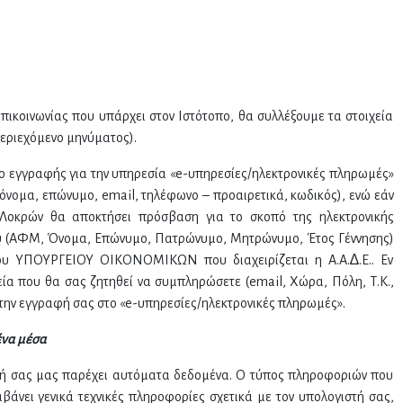
ικοινωνίας που υπάρχει στον Ιστότοπο, θα συλλέξουμε τα στοιχεία
εριεχόμενο μηνύματος).
ο εγγραφής για την υπηρεσία «e-υπηρεσίες/ηλεκτρονικές πληρωμές»
όνομα, επώνυμο, email, τηλέφωνο – προαιρετικά, κωδικός), ενώ εάν
ς Λοκρών θα αποκτήσει πρόσβαση για το σκοπό της ηλεκτρονικής
ου (ΑΦΜ, Όνοµα, Επώνυµο, Πατρώνυµο, Μητρώνυµο, Έτος Γέννησης)
ου ΥΠΟΥΡΓΕΙΟΥ ΟΙΚΟΝΟΜΙΚΩΝ που διαχειρίζεται η Α.Α.∆.Ε.. Εν
εία που θα σας ζητηθεί να συμπληρώσετε (email, Χώρα, Πόλη, Τ.Κ.,
 την εγγραφή σας στο «e-υπηρεσίες/ηλεκτρονικές πληρωμές».
ένα μέσα
ευή σας μας παρέχει αυτόματα δεδομένα. Ο τύπος πληροφοριών που
νει γενικά τεχνικές πληροφορίες σχετικά με τον υπολογιστή σας,