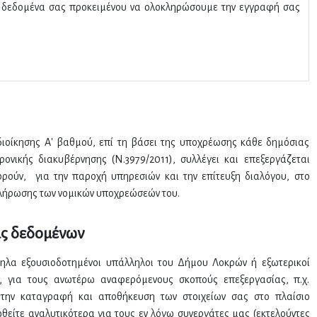
 δεδομένα σας προκειμένου να ολοκληρώσουμε την εγγραφή σας
ιοίκησης Α' βαθμού, επί τη βάσει της υποχρέωσης κάθε δημόσιας
ονικής διακυβέρνησης (Ν.3979/2011), συλλέγει και επεξεργάζεται
ούν, για την παροχή υπηρεσιών και την επίτευξη διαλόγου, στο
πλήρωσης των νομικών υποχρεώσεών του.
ας δεδομένων
ηλα εξουσιοδοτημένοι υπάλληλοι του Δήμου Λοκρών ή εξωτερικοί
, για τους ανωτέρω αναφερόμενους σκοπούς επεξεργασίας, π.χ.
την καταγραφή και αποθήκευση των στοιχείων σας στο πλαίσιο
θείτε αναλυτικότερα για τους εν λόγω συνεργάτες μας (εκτελούντες