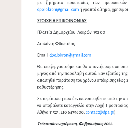
με ζητήματα προστασίας των προσωπικών
dpo.lokron@gmail.com
ή γραπτό αίτημα, χρησιμοπ
ΣΤΟΙΧΕΙΑ ΕΠΙΚΟΙΝΩΝΙΑΣ
Πλατεία Δημαρχείου, Λοκρών, 352 00
Αταλάντη Φθιώτιδας
Email:
dpo.lokron@gmail.com
Θα επεξεργαστούμε και θα απαντήσουμε σε οποι
μηνός από την παραλαβή αυτού. Εάν εξαιτίας τη
απαιτηθεί παράταση του χρόνου απόκρισης (έως 2
καθυστέρησης.
Σε περίπτωση που δεν ικανοποιηθείτε από την α
να υποβάλετε καταγγελία στην Αρχή Προστασία
Αθήνα 11523, 210 6475600,
contact@dpa.gr
).
Τελευταία ενημέρωση, Φεβρουάριος 2022.