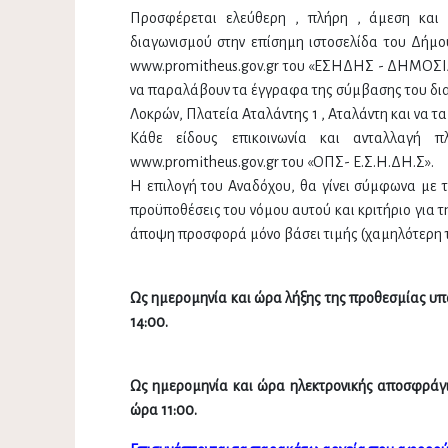
Προσφέρεται ελεύθερη , πλήρη , άμεση και
διαγωνισμού στην επίσημη ιστοσελίδα του Δήμου
www.promitheus.gov.gr του «ΕΣΗΔΗΣ - ΔΗΜΟΣΙΑ 
να παραλάβουν τα έγγραφα της σύμβασης του 
Λοκρών, Πλατεία Αταλάντης 1 , Αταλάντη και να τ
Κάθε είδους επικοινωνία και ανταλλαγή π
www.promitheus.gov.gr του «ΟΠΣ- Ε.Σ.Η.ΔΗ.Σ».
Η επιλογή του Αναδόχου, θα γίνει σύμφωνα με τη
προϋποθέσεις του νόμου αυτού και κριτήριο για 
άποψη προσφορά μόνο βάσει τιμής (χαμηλότερη τ
Ως ημερομηνία και ώρα λήξης της προθεσμίας υπ
14:00.
Ως ημερομηνία και ώρα ηλεκτρονικής αποσφράγι
ώρα 11:00.