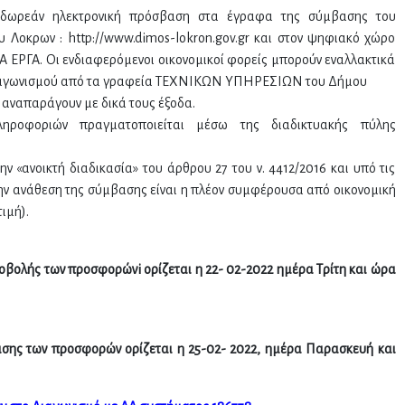
 δωρεάν ηλεκτρονική πρόσβαση στα έγραφα της σύμβασης του
 Λοκρων : http://www.dimos-lokron.gov.gr και στον ψηφιακό χώρο
ΕΡΓΑ. Οι ενδιαφερόμενοι οικονομικοί φορείς μπορούν εναλλακτικά
διαγωνισμού από τα γραφεία ΤΕΧΝΙΚΩΝ ΥΠΗΡΕΣΙΩΝ του Δήμου
α αναπαράγουν με δικά τους έξοδα.
ληροφοριών πραγματοποιείται μέσω της διαδικτυακής πύλης
ν «ανοικτή διαδικασία» του άρθρου 27 του ν. 4412/2016 και υπό τις
την ανάθεση της σύμβασης είναι η πλέον συμφέρουσα από οικονομική
ιμή).
οβολής των προσφορώνi ορίζεται η 22- 02-2022 ημέρα Τρίτη και ώρα
σης των προσφορών ορίζεται η 25-02- 2022, ημέρα Παρασκευή και