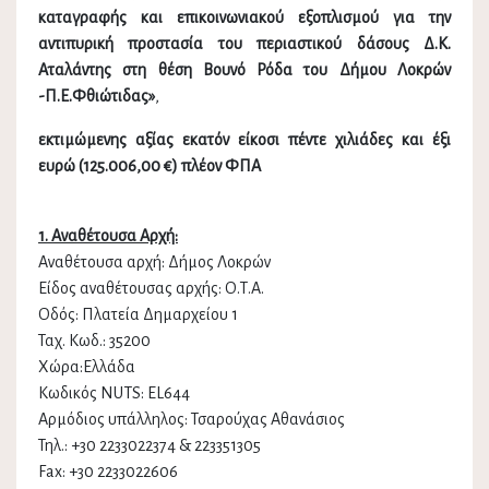
καταγραφής και επικοινωνιακού εξοπλισμού για την
αντιπυρική προστασία του περιαστικού δάσους Δ.Κ.
Αταλάντης
στη θέση Βουνό Ρόδα του Δήμου Λοκρών
-Π.Ε.Φθιώτιδας»
,
εκτιμώμενης αξίας εκατόν είκοσι πέντε χιλιάδες και έξι
ευρώ (125.006,00 €) πλέον ΦΠΑ
1. Αναθέτουσα Αρχή:
Αναθέτουσα αρχή: Δήμος Λοκρών
Είδος αναθέτουσας αρχής: Ο.Τ.Α.
Οδός: Πλατεία Δημαρχείου 1
Ταχ. Κωδ.: 35200
Χώρα:Ελλάδα
Κωδικός ΝUTS: EL644
Αρμόδιος υπάλληλος: Τσαρούχας Αθανάσιος
Τηλ.: +30 2233022374 & 223351305
Fax: +30 2233022606