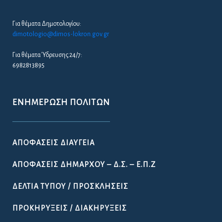
Για θέματα Δημοτολογίου:
dimotologio@dimos-lokron.gov.gr
Για θέματα Ύδρευσης 24/7:
6982813895
ΕΝΗΜΈΡΩΣΗ ΠΟΛΙΤΏΝ
ΑΠΟΦΆΣΕΙΣ ΔΙΑΎΓΕΙΑ
ΑΠΟΦΆΣΕΙΣ ΔΗΜΆΡΧΟΥ – Δ.Σ. – Ε.Π.Ζ
ΔΕΛΤΊΑ ΤΎΠΟΥ / ΠΡΟΣΚΛΉΣΕΙΣ
ΠΡΟΚΗΡΎΞΕΙΣ / ΔΙΑΚΗΡΎΞΕΙΣ