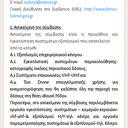
E-mail:
tydatal@otenet.gr
Γενική Διεύθυνση στο διαδίκτυο (URL):
http://www.dimos-
lokron.gov.gr
2. Αντικείμενο της σύμβασης
Αντικείμενο της σύμβασης είναι η προμήθεια και
εγκατάσταση συστημάτων εξοπλισμού που αποτελείται
από τα κάτωθι:
Α.1. Εξοπλισμός επιχειρησιακού κέντρου .
Α.2. Εγκατάσταση συστημάτων παρακολούθησης-
καταγραφής εικόνας περιαστικού δάσους,
Α.3 Συστήματα επικοινωνίας VHF-UHF και
Α.4. Ένα Drone επαγγελματικής χρήσης για
κινηματογράφηση που θα καλύπτει όλη την περιοχή του
δάσους στη θέση «Βουνό Ρόδα».
Περαιτέρω, στο αντικείμενο της σύμβασης περιλαμβάνεται
εργασία εγκατάστασης συστημάτων – καμερών-κεραιώνν-
vhf-uhf-& εξοπλισμού H/Y-τηλ. κέντρο και εργασία
παραμετροποίησης συστημάτων & εξοπλισμού-τηλ. Κέντρο.