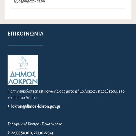
Τρ, 04/08/2026 - 02:08
ΕΠΙΚΟΙΝΩΝΊΑ
Για την ευκολότερη επικοινωνία σας με το Δήμο Λοκρών παραθέτουμε το
e-mail του Δήμου.
lokron@dimos-lokron.gov.gr
Τηλεφωνικό Κέντρο - Πρωτόκολλο
22333 50300, 22330 22374