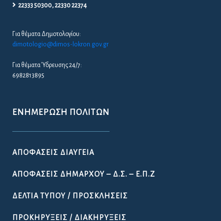
22333 50300, 22330 22374
Για θέματα Δημοτολογίου:
dimotologio@dimos-lokron.gov.gr
Για θέματα Ύδρευσης 24/7:
6982813895
ΕΝΗΜΈΡΩΣΗ ΠΟΛΙΤΏΝ
ΑΠΟΦΆΣΕΙΣ ΔΙΑΎΓΕΙΑ
ΑΠΟΦΆΣΕΙΣ ΔΗΜΆΡΧΟΥ – Δ.Σ. – Ε.Π.Ζ
ΔΕΛΤΊΑ ΤΎΠΟΥ / ΠΡΟΣΚΛΉΣΕΙΣ
ΠΡΟΚΗΡΎΞΕΙΣ / ΔΙΑΚΗΡΎΞΕΙΣ