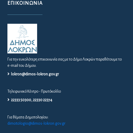
ΕΠΙΚΟΙΝΩΝΊΑ
Για την ευκολότερη επικοινωνία σας με το Δήμο Λοκρών παραθέτουμε το
e-mail του Δήμου.
lokron@dimos-lokron.gov.gr
Τηλεφωνικό Κέντρο - Πρωτόκολλο
22333 50300, 22330 22374
Για θέματα Δημοτολογίου:
dimotologio@dimos-lokron.gov.gr