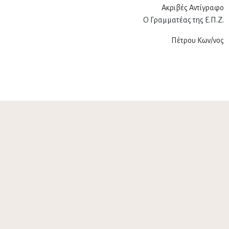
Ακριβές Αντίγραφο
Ο Γραμματέας της Ε.Π.Ζ.
Πέτρου Κων/νος