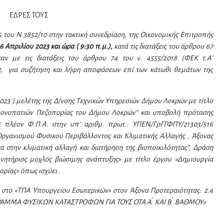
ΕΔΡΕΣ ΤΟΥΣ
5 του Ν 3852/10 στην
τακτική συνεδρίαση, της Οικονομικής Επιτροπής
6 Απριλίου 2023 και ώρα ( 9:30 π.μ.),
κατά τις διατάξεις του άρθρου 67
καν με τις διατάξεις του άρθρου 74 του ν. 4555/2018 (ΦΕΚ τ.Α’
22, για συζήτηση και λήψη αποφάσεων επί των κάτωθι θεμάτων της
-2023 ) μελέτης της Δ/νσης Τεχνικών Υπηρεσιών Δήμου Λοκρών με τίτλο
Μονοπατιών Πεζοπορίας του Δήμου Λοκρών“ και υποβολή πρότασης
 πλέον Φ.Π.Α. στην υπ’ αριθμ. πρωτ.: ΥΠΕΝ/ΓρΓΓΦΠΥ/21303/516
Οργανισμού Φυσικού Περιβάλλοντος και Κλιματικής Αλλαγής , Άξονας
α στην κλιματική αλλαγή και διατήρηση της βιοποικιλότητας", Δράση
ινητήριος μοχλός βιώσιμης ανάπτυξης» με τίτλο έργου «Δημιουργία
ρίας» όπως ισχύει..
το «ΤΠΑ Υπουργείου Εσωτερικών» στον Άξονα Προτεραιότητας: 2.4
ΑΜΜΑ ΦΥΣΙΚΩΝ ΚΑΤΑΣΤΡΟΦΩΝ ΓΙΑ ΤΟΥΣ ΟΤΑ Α ́ ΚΑΙ Β ́ ΒΑΘΜΟΥ»