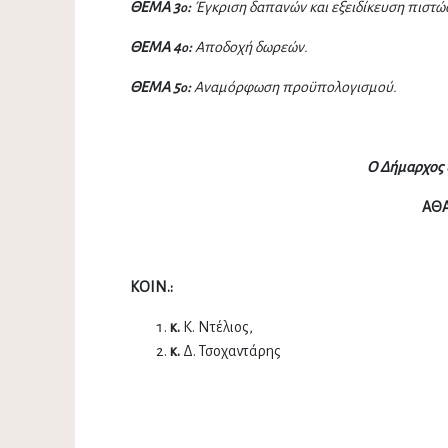
ΘΕΜΑ 3
:
Έγκριση δαπανών και εξειδίκευση πιστώ
o
ΘΕΜΑ 4
:
Αποδοχή δωρεών
.
o
ΘΕΜΑ 5
:
Αναμόρφωση προϋπολογισμού.
o
Ο Δήμαρχος 
ΑΘΑ
ΚΟΙΝ.:
κ.
Κ. Ντέλιος,
κ.
Δ. Τσοχαντάρης