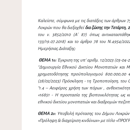
Καλείστε, σύμφωνα με τις διατάξεις των άρθρων 7
Λοκρών που θα διεξαχθεί
δια ζώσης την Τετάρτη, 2
του ν. 3852/2010 (Α΄ 87) όπως αντικαταστάθη
133/19.07.2018) και το άρθρο 78 του Ν.4954/20
Ημερήσιας Διάταξης:
ΘΕΜΑ 1
:
Έγκριση της υπ’ αριθμ. 12/2023 (03-04
o
“Δημιουργία Εθνικού Δικτύου Μονοπατιών και 
χρηματοδότησης προϋπολογισμού 800.000,00 €
(28/02/2023) Πρόσκληση - 1η Τροποποίηση, του 
"1.4 – Αειφόρος χρήση των πόρων , ανθεκτικότητ
«16851 - Η προστασία της βιοποικιλότητας ως κ
εθνικού δικτύου μονοπατιών και διαδρομών πεζοπο
ΘΕΜΑ 2
:
Υποβολή πρότασης του Δήμου Λοκρών σ
o
«Πρόληψη & διαχείριση κινδύνων» με τίτλο
«ΠΡΟΓΡ