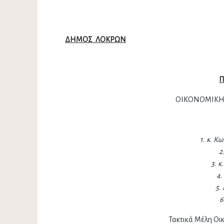
ΔΗΜΟΣ ΛΟΚΡΩΝ
Αταλάντη
Π
ΟΙΚΟΝΟΜΙΚΗ
1. κ. Κ
2
3. κ
4.
5.
6
Τακτικά Μέλη Οι