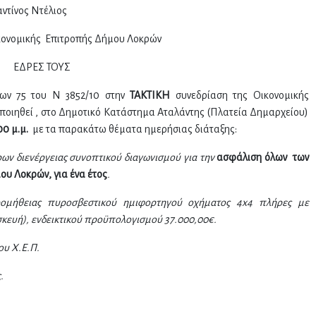
τέλιος
κονομικής Επιτροπής Δήμου Λοκρών
ΕΔΡΕΣ ΤΟΥΣ
ων 75 του Ν 3852/10 στην
ΤΑΚΤΙΚΗ
συνεδρίαση της Οικονομικής
οιηθεί , στο Δημοτικό Κατάστημα Αταλάντης (Πλατεία Δημαρχείου)
00 μ.μ.
με τα παρακάτω θέματα ημερήσιας διάταξης:
ων διενέργειας συνοπτικού διαγωνισμού για την
ασφάλιση όλων των
υ Λοκρών, για ένα έτος
.
ρομήθειας
πυροσβεστικού ημιφορτηγού οχήματος 4x4 πλήρες με
κευή), ενδεικτικού προϋπολογισμού 37.000,00€.
υ Χ.Ε.Π.
.