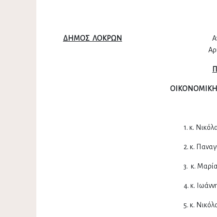
ΔΗΜΟΣ ΛΟΚΡΩΝ
Αταλάντη 12
Αριθ. Πρωτοκόλλ
Π
ΟΙΚΟΝΟΜΙΚΗ
1. κ. Νικόλαος Ανε
2. κ. Παναγιώτης Κα
3. κ. Μαρία Τζανα
4. κ. Ιωάννης Μπο
5. κ. Νικόλαος Λιό