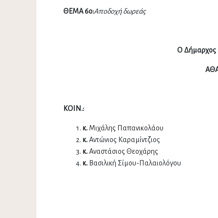
ΘΕΜΑ 6ο:
Αποδοχή δωρεάς
Ο Δήμαρχος 
ΑΘΑ
ΚΟΙΝ.:
κ.
Μιχάλης Παπανικολάου
κ.
Αντώνιος Καραμίντζιος
κ.
Αναστάσιος Θεοχάρης
κ.
Βασιλική Σίμου-Παλαιολόγου