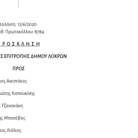
/6/2020
ου: 8784
 Ρ Ο Σ Κ Λ Η Σ Η
Σ ΕΠΙΤΡΟΠΗΣ ΔΗΜΟΥ ΛΟΚΡΩΝ
ΠΡΟΣ
στάκος
πουκίνης
κάκη
νόβας
λιος