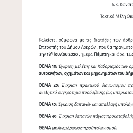
6. κ. Κωνσταντίνος Ν
Τακτικά Μέλη Οι
Καλείστε, σύμφωνα με τις διατάξεις των άρθρ
Επιτροπής του Δήμου Λοκρών , που θα πραγματοπ
η
,την
18
Ιουνίου 2020 ,
ημέρα
Πέμπτη
και ώρα
14:
ΘΕΜΑ 1ο:
Έγκριση μελέτης και
Καθορισμός των όρ
αυτοκινήτων, οχημάτων και μηχανημάτων του Δήμο
ΘΕΜΑ 2ο:
Έγκριση πρακτικού διαγωνισμού π
αντλητικό συγκρότημα πυρόσβεσης (ως υπερκατασ
ΘΕΜΑ 3ο:
Έγκριση δαπανών και απαλλαγή υπολόγο
ΘΕΜΑ 4ο:
Έγκριση δαπανών πάγιας προκαταβολής
ΘΕΜΑ 5ο:
Αναμόρφωση προϋπολογισμού
.