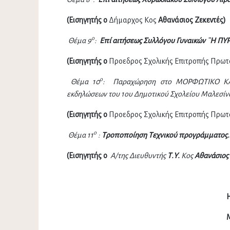
(
Εισηγητής ο
Δήμαρχος Κος
Αθανάσιος Ζεκεντές)
ο
Θέμα 9
:
Επί αιτήσεως Συλλόγου Γυναικών ¨Η ΠΥΡ
(
Εισηγητής ο
Προεδρος Σχολικής Επιτροπής Πρωτ
ο
Θέμα 10
: Παραχώρηση στο ΜΟΡΦΩΤΙΚΟ ΚΑΙ
εκδηλώσεων του 1ου Δημοτικού Σχολείου Μαλεσ
(
Εισηγητής ο
Προεδρος Σχολικής Επιτροπής Πρωτ
ο
Θέμα 11
:
Τροποποίηση Τεχνικού προγράμματος.
(Εισηγητής ο
Α/της Διευθυντής
Τ.Υ.
Κος
Αθανάσιος