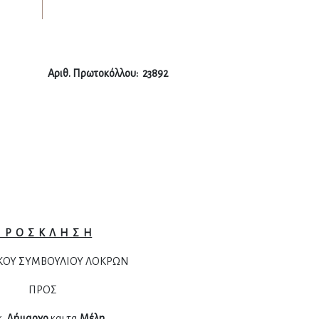
Αριθ. Πρωτοκόλλου: 238
92
 Ρ Ο Σ Κ Λ Η Σ Η
ΚΟΥ ΣΥΜΒΟΥΛΙΟΥ ΛΟΚΡΩΝ
ΠΡΟΣ
κ.
Δήμαρχο
και τα
Μέλη