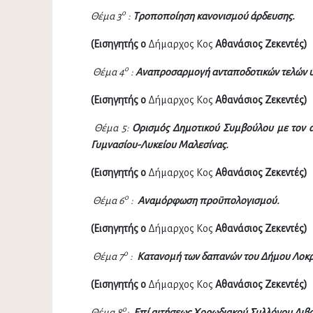
ο
Θέμα 3
:
Τροποποίηση κανονισμού άρδευσης.
(Εισηγητής ο
Δήμαρχος Κος
Αθανάσιος Ζεκεντές)
ο
Θέμα 4
:
Αναπροσαρμογή ανταποδοτικών τελών ύδ
(Εισηγητής ο
Δήμαρχος Κος
Αθανάσιος Ζεκεντές)
Θέμα 5:
Ορισμός Δημοτικού Συμβούλου με τον α
Γυμνασίου-Λυκείου Μαλεσίνας.
(
Εισηγητής ο
Δήμαρχος Κος
Αθανάσιος Ζεκεντές)
ο
Θέμα 6
:
Αναμόρφωση προϋπολογισμού.
(
Εισηγητής ο
Δήμαρχος Κος
Αθανάσιος Ζεκεντές)
ο
Θέμα 7
:
Κατανομή των δαπανών του Δήμου Λοκρ
(
Εισηγητής ο
Δήμαρχος Κος
Αθανάσιος Ζεκεντές)
ο
Θέμα 8
:
Επί αιτήσεως Χορωδιακού Συλλόγου Λιβ