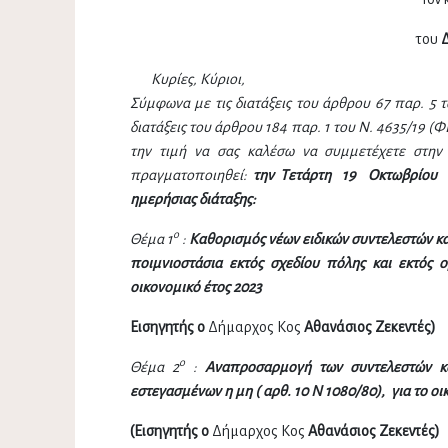
του
Κυρίες, Κύριοι,
Σύμφωνα με τις διατάξεις του άρθρου 67 παρ. 5 τ
διατάξεις του άρθρου 184 παρ. 1 του Ν. 4635/19 (ΦΕ
την τιμή να σας καλέσω να συμμετέχετε στη
πραγματοποιηθεί:
την Τετάρτη 19 Οκτωβρίου 2
ημερήσιας διάταξης:
ο
Θέμα 1
:
Καθορισμός νέων ειδικών συντελεστών κα
ποιμνιοστάσια εκτός σχεδίου πόλης και εκτός
οικονομικό έτος 2023
Εισηγητής ο
Δήμαρχος Κος
Αθανάσιος Ζεκεντές)
ο
Θέμα 2
:
Αναπροσαρμογή των συντελεστών κα
εστεγασμένων η μη (
αρθ. 10 Ν 1080/80
), για το ο
(
Εισηγητής ο
Δήμαρχος Κος
Αθανάσιος Ζεκεντές)