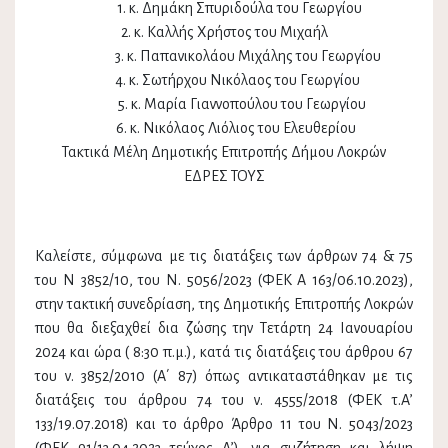
1. κ. Δημάκη Σπυριδούλα του Γεωργίου
2. κ. Καλλής Χρήστος του Μιχαήλ
3. κ. Παπανικολάου Μιχάλης του Γεωργίου
4. κ. Σωτήρχου Νικόλαος του Γεωργίου
5. κ. Μαρία Γιαννοπούλου του Γεωργίου
6. κ. Νικόλαος Λιόλιος του Ελευθερίου
Τακτικά Μέλη Δημοτικής Επιτροπής Δήμου Λοκρών
ΕΔΡΕΣ ΤΟΥΣ
Καλείστε, σύμφωνα με τις διατάξεις των άρθρων 74 & 75
του Ν 3852/10, του Ν. 5056/2023 (ΦΕΚ Α 163/06.10.2023),
στην τακτική συνεδρίαση, της Δημοτικής Επιτροπής Λοκρών
που θα διεξαχθεί δια ζώσης την Τετάρτη 24 Ιανουαρίου
2024 και ώρα ( 8:30 π.μ.), κατά τις διατάξεις του άρθρου 67
του ν. 3852/2010 (Α΄ 87) όπως αντικαταστάθηκαν με τις
διατάξεις του άρθρου 74 του ν. 4555/2018 (ΦΕΚ τ.Α’
133/19.07.2018) και το άρθρο Άρθρο 11 του Ν. 5043/2023