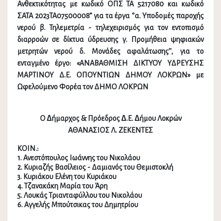
Ανθεκτικότητας με κωδικό ΟΠΣ ΤΑ 5217080 και κωδικό
ΣΑΤΑ 2023ΤΑ07500008” για τα έργα ‘’α. Υποδομές παροχής
νερού β. Τηλεμετρία - τηλεχειρισμός για τον εντοπισμό
διαρροών σε δίκτυα ύδρευσης γ. Προμήθεια ψηφιακών
μετρητών νερού δ. Μονάδες αφαλάτωσης’’, για το
ενταγμένο έργο: «ΑΝΑΒΑΘΜΙΣΗ ΔΙΚΤΥΟΥ ΥΔΡΕΥΣΗΣ
ΜΑΡΤΙΝΟΥ Δ.Ε. ΟΠΟΥΝΤΙΩΝ ΔΗΜΟΥ ΛΟΚΡΩΝ» με
Ωφελούμενο Φορέα τον ΔΗΜΟ ΛΟΚΡΩΝ
Ο ∆ήμαρχος & Πρόεδρος ∆.Ε. ∆ήμου Λοκρών
ΑΘΑΝΑΣΙΟΣ Λ. ΖΕΚΕΝΤΕΣ
ΚΟΙΝ.:
1. Ανεστόπουλος Ιωάννης του Νικολάου
2. Κυριαζής Βασίλειος - Δαμιανός του Θεμιστοκλή
3. Κυριάκου Ελένη του Κυριάκου
4. Τζανακάκη Μαρία του Άρη
5. Λουκάς Τριανταφύλλου του Νικολάου
6. Αγγελής Μπούτσικας του Δημητρίου