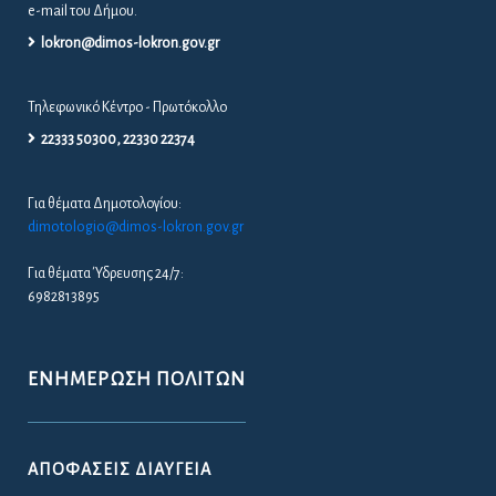
e-mail του Δήμου.
lokron@dimos-lokron.gov.gr
Τηλεφωνικό Κέντρο - Πρωτόκολλο
22333 50300, 22330 22374
Για θέματα Δημοτολογίου:
dimotologio@dimos-lokron.gov.gr
Για θέματα Ύδρευσης 24/7:
6982813895
ΕΝΗΜΈΡΩΣΗ ΠΟΛΙΤΏΝ
ΑΠΟΦΆΣΕΙΣ ΔΙΑΎΓΕΙΑ