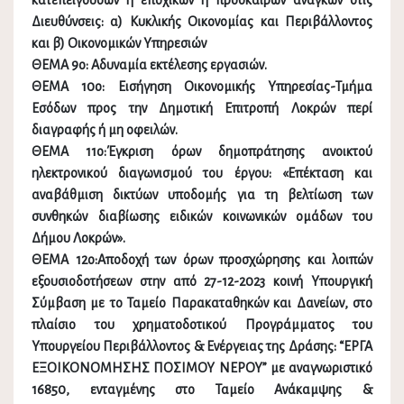
κατεπειγουσών ή εποχικών ή πρόσκαιρων αναγκών στις
Διευθύνσεις: α) Κυκλικής Οικονομίας και Περιβάλλοντος
και β) Οικονομικών Υπηρεσιών
ΘΕΜΑ 9ο: Αδυναμία εκτέλεσης εργασιών.
ΘΕΜΑ 10ο: Εισήγηση Οικονομικής Υπηρεσίας-Τμήμα
Εσόδων προς την Δημοτική Επιτροπή Λοκρών περί
διαγραφής ή μη οφειλών.
ΘΕΜΑ 11ο:Έγκριση όρων δημοπράτησης ανοικτού
ηλεκτρονικού διαγωνισμού του έργου: «Επέκταση και
αναβάθμιση δικτύων υποδομής για τη βελτίωση των
συνθηκών διαβίωσης ειδικών κοινωνικών ομάδων του
Δήμου Λοκρών».
ΘΕΜΑ 12ο:Αποδοχή των όρων προσχώρησης και λοιπών
εξουσιοδοτήσεων στην από 27-12-2023 κοινή Υπουργική
Σύμβαση με το Ταμείο Παρακαταθηκών και Δανείων, στο
πλαίσιο του χρηματοδοτικού Προγράμματος του
Υπουργείου Περιβάλλοντος & Ενέργειας της Δράσης: “ΕΡΓΑ
ΕΞΟΙΚΟΝΟΜΗΣΗΣ ΠΟΣΙΜΟΥ ΝΕΡΟΥ” με αναγνωριστικό
16850, ενταγμένης στο Ταμείο Ανάκαμψης &