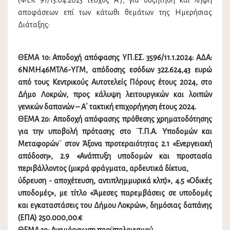
(ΦΕΚ 91/13.04.2023 τεύχος Α’), για συζήτηση και λήψη
αποφάσεων επί των κάτωθι θεμάτων της Ημερήσιας
Διάταξης:
ΘΕΜΑ 1ο: Αποδοχή απόφασης ΥΠ.ΕΣ. 3596/11.1.2024: ΑΔΑ:
6ΝΜΗ46ΜΤΛ6-ΥΓΜ, απόδοσης εσόδων 322.624,43 ευρώ
από τους Κεντρικούς Αυτοτελείς Πόρους έτους 2024, στο
Δήμο Λοκρών, προς κάλυψη λειτουργικών και λοιπών
γενικών δαπανών – Α΄ τακτική επιχορήγηση έτους 2024.
ΘΕΜΑ 2ο: Αποδοχή απόφασης πρόθεσης χρηματοδότησης
για την υποβολή πρότασης στο ¨Τ.Π.Α. Υποδομών και
Μεταφορών¨ στον Άξονα προτεραιότητας 2.1 «Ενεργειακή
απόδοση», 2.9 «Ανάπτυξη υποδομών και προστασία
περιβάλλοντος (μικρά φράγματα, αρδευτικά δίκτυα,
ύδρευση - αποχέτευση, αντιπλημμυρικά κλπ)», 4.5 «Οδικές
υποδομές», με τίτλο «Άμεσες παρεμβάσεις σε υποδομές
και εγκαταστάσεις του Δήμου Λοκρών», δημόσιας δαπάνης
(ΕΠΑ) 250.000,00.€