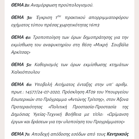
ΘΕΜΑ 2
:
Αναμόρφωση προϋπολογισμού.
ο
ου
ΘΕΜΑ 3
:
Έγκριση 1
πρακτικού απορριμματοφόρου
ο
οχήματος τύπου πρέσας χωρητικότητας
16
m3
ΘΕΜΑ 4
:
Τροποποίηση των όρων δημοπράτησης για την
ο
εκμίσθωση του αναψυκτηρίου στη θέση «Μικρή Σουβάλα
Αρκίτσας»
ΘΕΜΑ 5
:
Καθορισμός των όρων εκμίσθωσης κτημάτων
ο
Χαλκιόπουλου
ΘΕΜΑ 6
:
Υποβολή Αιτήματος ένταξης στην υπ’ αριθμ.
ο
πρωτ.: 14577/24-07-2020, Πρόσκληση ΑΤ09 του Υπουργείου
Εσωτερικών στο Πρόγραμμα «Αντώνης Τρίτσης», στον Άξονα
Προτεραιότητας «Πολιτική Προστασία-Προστασία της
Δημόσιας Υγείας-Τεχνική Βοήθεια με τίτλο: «Ωρίμανση
έργων και δράσεων για την υλοποίηση του Προγράμματος»
ΘΕΜΑ 7
:
Αποδοχή απόδοσης εσόδων από τους
Κεντρικούς
ο