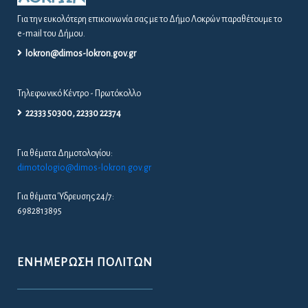
Για την ευκολότερη επικοινωνία σας με το Δήμο Λοκρών παραθέτουμε το
e-mail του Δήμου.
lokron@dimos-lokron.gov.gr
Τηλεφωνικό Κέντρο - Πρωτόκολλο
22333 50300, 22330 22374
Για θέματα Δημοτολογίου:
dimotologio@dimos-lokron.gov.gr
Για θέματα Ύδρευσης 24/7:
6982813895
ΕΝΗΜΈΡΩΣΗ ΠΟΛΙΤΏΝ