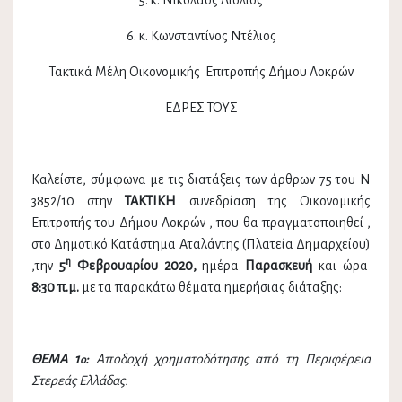
5. κ. Νικόλαος Λιόλιος
6. κ. Κωνσταντίνος Ντέλιος
Τακτικά Μέλη Οικονομικής Επιτροπής Δήμου Λοκρών
ΕΔΡΕΣ ΤΟΥΣ
Καλείστε, σύμφωνα με τις διατάξεις των άρθρων 75 του Ν
3852/10 στην
ΤΑΚΤΙΚΗ
συνεδρίαση της Οικονομικής
Επιτροπής του Δήμου Λοκρών , που θα πραγματοποιηθεί ,
στο Δημοτικό Κατάστημα Αταλάντης (Πλατεία Δημαρχείου)
η
,την
5
Φεβρουαρίου 2020,
ημέρα
Παρασκευή
και ώρα
8:30 π.μ.
με τα παρακάτω θέματα ημερήσιας διάταξης:
ΘΕΜΑ 1
:
Αποδοχή χρηματοδότησης από τη Περιφέρεια
ο
Στερεάς Ελλάδας.