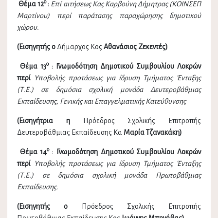
ο
Θέμα 12
:
Επί αιτήσεως Κας Καρβούνη Δήμητρας (ΚΟΙΝΣΕΠ
Μαρτίνου) περί παράτασης παραχώρησης δημοτικού
χώρου.
(Εισηγητής ο
Δήμαρχος Κος
Αθανάσιος Ζεκεντές)
ο
Θέμα 13
:
Γνωμοδότηση Δημοτικού Συμβουλίου Λοκρών
περί
Υποβολής προτάσεως για ίδρυση Τμήματος Ένταξης
(Τ.Ε.) σε δημόσια σχολική μονάδα Δευτεροβάθμιας
Εκπαίδευσης, Γενικής και Επαγγελματικής Κατεύθυνσης
(Εισηγήτρια η
Πρόεδρος Σχολικής Επιτροπής
Δευτεροβάθμιας Εκπαίδευσης Κα
Μαρία Τζανακάκη)
ο
Θέμα 14
:
Γνωμοδότηση Δημοτικού Συμβουλίου Λοκρών
περί
Υποβολής προτάσεως για ίδρυση Τμήματος Ένταξης
(Τ.Ε.) σε δημόσια σχολική μονάδα Πρωτοβάθμιας
Εκπαίδευσης.
(Εισηγητής ο
Πρόεδρος Σχολικής Επιτροπής