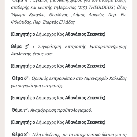
Θέμα 4
:
Έγκριση μίσθωσης χώρου για τον σταθμό βάσης
σταθερής και κινητής τηλεφωνίας "2153
THEOLOGOS", θέση
Ύψωμα Βραχάκι, Θεολόγος ,Δήμος Λοκρών, Περ. Εν.
Φθιώτιδας, Περ. Στερεάς Ελλάδας
(Εισηγητής ο
Δήμαρχος Κος
Αθανάσιος Ζεκεντές)
ο
Θέμα 5
:
Συγκρότηση Επιτροπής Εμποροπανήγυρης
Αταλάντης έτους 2021.
(Εισηγητής ο
Δήμαρχος Κος
Αθανάσιος Ζεκεντές)
ο
Θέμα 6
:
Ορισμός εκπροσώπου στο Λιμεναρχείο Χαλκίδας
για συγκρότηση επιτροπής.
(Εισηγητής ο
Δήμαρχος Κος
Αθανάσιος Ζεκεντές)
ο
Θέμα 7
:
Αναμόρφωση προϋπολογισμού.
(Εισηγητής ο
Δήμαρχος Κος
Αθανάσιος Ζεκεντές)
ο
Θέμα 8
:
Τέλη σύνδεσης με το αποχετευτικό δίκτυο για τη