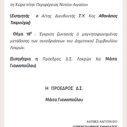
τη Χώρα πλην Περιφέρειας Νοτίου Αιγαίου»
(
Εισηγητής ο
Α/της Διευθυντής
Τ.Υ.
Κος
Αθανάσιος
Τσαρούχας
)
ο
Θέμα 18
:
Έγκριση ζωντανής ή μαγνητοφωνημένης
μετάδοσης των συνεδριάσεων του Δημοτικού Συμβουλίου
Λοκρών.
(Εισηγήτρια η
Πρόεδρος Δ.Σ. Λοκρών Κα
Μάιτα
Γιαννοπούλου
)
Η ΠΡΟΕΔΡΟΣ Δ.Σ.
Μάιτα Γιαννοπούλου
ΑΚΡΙΒΕΣ ΑΝΤΙΓΡΑΦΟ