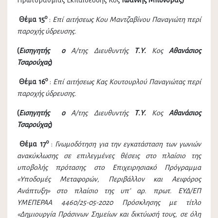
Πρωτοβάθμιας Εκπαίδευσης Κος
Ιωάννης Μπονόβας)
ο
Θέμα 15
:
Επί αιτήσεως Κου Μαντζαβίνου Παναγιώτη περί
παροχής ύδρευσης.
(
Εισηγητής ο
Α/της Διευθυντής
Τ.Υ.
Κος
Αθανάσιος
Τσαρούχας
)
ο
Θέμα 16
:
Επί αιτήσεως Κας Κουτουρλού Παναγιώτας περί
παροχής ύδρευσης.
(
Εισηγητής ο
Α/της Διευθυντής
Τ.Υ.
Κος
Αθανάσιος
Τσαρούχας
)
ο
Θέμα 17
:
Γνωμοδότηση για την εγκατάσταση των γωνιών
ανακύκλωσης σε επιλεγμένες θέσεις στο πλαίσιο της
υποβολής πρότασης στο Επιχειρησιακό Πρόγραμμα
«Υποδομές Μεταφορών, Περιβάλλον και Αειφόρος
Ανάπτυξη» στο πλαίσιο της υπ’ αρ. πρωτ. ΕΥΔ/ΕΠ
ΥΜΕΠΕΡΑΑ 4460/25-05-2020 Πρόσκλησης με τίτλο
«Δημιουργία Πράσινων Σημείων και δικτύωσή τους, σε όλη