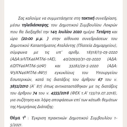
Σας καλούμε να συμμετάσχετε στη
τακτική
συνεδρίαση,
μέσω
τηλεδιάσκεψης
, του Δημοτικού Συμβουλίου Λοκρών
που θα διεξαχθεί την
14η
Ιουλίου
2020
ημέρα
Τετάρτη
και
ώρα
(20:00 μ.μ. )
στην αίθουσα συνεδριάσεων του
Δημοτικού Καταστήματος Αταλάντης (Πλατεία Δημαρχείου),
σύμφωνα με τις υπ’ αριθμ. 18318/13-03-2020
(ΑΔΑ:9ΛΠΧ46ΜΤΛ6-1ΑΕ), 40/20930/31-03-2020 (ΑΔΑ:
6ΩΠΥ46ΜΤΛ6-50Ψ) και 33282/29-5-2020 (ΑΔΑ:
Ψ3ΧΝ46ΜΤΛ6-ΑΨ7) εγκυκλίους του Υπουργείου
Εσωτερικών, κατά τις διατάξεις του άρθρου
67
του ν.
3852/2010
(Α΄ 87) όπως αντικαταστάθηκαν με τις διατάξεις
του άρθρου
74
του ν.
4555/2018
(ΦΕΚ τ.Α’ 133/19.07.2018),
για συζήτηση και λήψη αποφάσεων επί των κάτωθι θεμάτων
της Ημερήσιας Διάταξης:
ο
Θέμα 1
:
Έγκριση πρακτικών Δημοτικού Συμβουλίου 1-
5/2021.