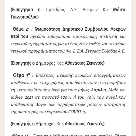
(Εισηγήτρια η
Πρόεδρος Δ.Σ. Λοκρών Κα
Μάιτα
Γιαννοπούλου
)
ο
Θέμα 2
:
Γνωμοδότηση Δημοτικού Συμβουλίου Λοκρών
περί του
σχεδίου καθορισμού τιμολογιακής πολιτικής και
τεχνικού προγράμματος για το έτος 2022 καθώς και το σχέδιο
τεχνικού προγράμματος του Φο.Δ.Σ.Α. Στερεάς Ελλάδας Α.Ε.
(Εισηγητής ο
Δήμαρχος Κος
Αθανάσιος Ζεκεντές)
ο
Θέμα 3
:
Επέκταση μείωσης ενοικίων επαγγελματικών
μισθώσεων σε επιχειρήσεις που διακόπτουν ή περιορίζουν
τη λειτουργία τους ειδικά για τους μήνες Απρίλιο, Μάϊο και
Ιούνιο 2021 σε ποσοστό 100% ή του 40% του συνολικού
μισθώματος λόγω των περιοριστικών μέτρων αποτροπής
της διασποράς του κορωνοϊού COVID-19
(Εισηγητής ο
Δήμαρχος Κος
Αθανάσιος Ζεκεντές)
ο