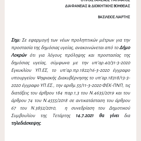
Ο ΠΡΟΙΣΤΑΜΕΝΟΣ ΤΜΗΜΑΤΟΣ
ΔΙΑΦΑΝΕΙΑΣ & ΔΙΟΙΚΗΤΙΚΗΣ ΒΟΗΘΕΙΑΣ
ΒΑΣΙΛΕΙΟΣ ΛΙΑΡΤΗΣ
Σημ:
Σε εφαρμογή των νέων προληπτικών μέτρων για την
προστασία της δημόσιας υγείας, ανακοινώνεται από το
Δήμο
Λοκρών
ότι για λόγους πρόληψης και προστασίας της
δημόσιας υγείας, σύμφωνα με την υπ’αρ.40/31-3-2020
Εγκυκλίου ΥΠ.ΕΣ, το υπ’αρ.πρ.1822/16-3-2020 έγγραφο
υπουργείου Ψηφιακής Διακυβέρνησης το υπ’αρ.18318/13-3-
2020 έγγραφο ΥΠ.ΕΣ., την αριθμ.55/11-3-2020 ΦΕΚ-ΠΝΠ, τις
διατάξεις του άρθρου 184 παρ.1,3 του Ν.4635/2019 και του
άρθρου 74 του Ν.4555/2018 σε αντικατάσταση του άρθρου
67 του Ν.3852/2010, η συνεδρίαση του Δημοτικού
Συμβουλίου της Τετάρτης
14.7.2021 θα γίνει
δια
τηλεδιάσκεψης
.