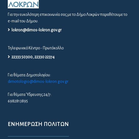
Για την ευκολότερη επικοινωνία σας με το Δήμο Λοκρών παραθέτουμε το
e-mail του Δήμου.
lokron@dimos-lokron.gov.gr
Τηλεφωνικό Κέντρο - Πρωτόκολλο
22333 50300, 22330 22374
Για θέματα Δημοτολογίου:
dimotologio@dimos-lokron.gov.gr
Για θέματα Ύδρευσης 24/7:
6982813895
ΕΝΗΜΈΡΩΣΗ ΠΟΛΙΤΏΝ