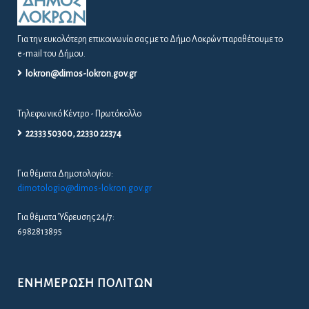
Για την ευκολότερη επικοινωνία σας με το Δήμο Λοκρών παραθέτουμε το
e-mail του Δήμου.
lokron@dimos-lokron.gov.gr
Τηλεφωνικό Κέντρο - Πρωτόκολλο
22333 50300, 22330 22374
Για θέματα Δημοτολογίου:
dimotologio@dimos-lokron.gov.gr
Για θέματα Ύδρευσης 24/7:
6982813895
ΕΝΗΜΈΡΩΣΗ ΠΟΛΙΤΏΝ