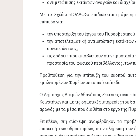
αντιμετώπισης εκτάκτων αναγκών και διαχείρ
Με το Σχέδιο «ΙΟΛΑΟΣ» επιδιώκεται η άμεση 
επίπεδο για:
την υποστήριξη του έργου του Πυροσβεστικο
την αποτελεσματική αντιμετώπιση εκτάκτων 
συνεπειών τους,
τις δράσεις που αποβλέπουν στην προστασία τ
προστασία του φυσικού περιβάλλοντος, των 
Προϋπόθεση για την επίτευξη του σκοπού αυτού
εμπλεκομένων Φορέων σε τοπικό επίπεδο.
Ο Δήμαρχος Λοκρών Αθανάσιος Ζεκεντές τόνισε ό
Κοινοτήτων και με τις δημοτικές υπηρεσίες του θ
αρωγός με τα μέσα που διαθέτει στο έργο της Πυ
Επιπλέον, στη σύσκεψη αναφέρθηκαν τα προβ
επισκευή των υδροστομίων, στην πλήρωση των 
απορριμμάτων από περιοχές που ασυνείδητοι τα ε