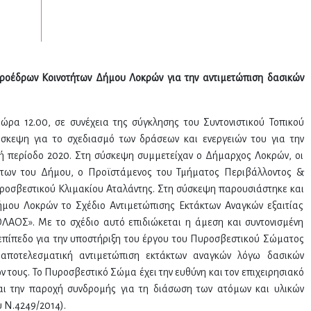
Προέδρων Κοινοτήτων Δήμου Λοκρών για την αντιμετώπιση δασικών
ώρα 12.00, σε συνέχεια της σύγκλησης του Συντονιστικού Τοπικού
σκεψη για το σχεδιασμό των δράσεων και ενεργειών του για την
κή περίοδο 2020. Στη σύσκεψη συμμετείχαν ο Δήμαρχος Λοκρών, οι
τήτων του Δήμου, ο Προϊστάμενος του Τμήματος Περιβάλλοντος &
υροσβεστικού Κλιμακίου Αταλάντης. Στη σύσκεψη παρουσιάστηκε και
ήμου Λοκρών το Σχέδιο Αντιμετώπισης Εκτάκτων Αναγκών εξαιτίας
ΛΑΟΣ». Με το σχέδιο αυτό επιδιώκεται η άμεση και συντονισμένη
πίπεδο για την υποστήριξη του έργου του Πυροσβεστικού Σώματος
 αποτελεσματική αντιμετώπιση εκτάκτων αναγκών λόγω δασικών
ν τους. Το Πυροσβεστικό Σώμα έχει την ευθύνη και τον επιχειρησιακό
αι την παροχή συνδρομής για τη διάσωση των ατόμων και υλικών
υ Ν.4249/2014).