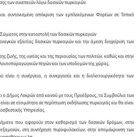
ισης των συνεπειών λόγω δασικών πυρκαγιών.
και συντονισμένη απόκριση των εμπλεκόμενων Φορέων σε Τοπικό
ύ Σώματος στην καταστολή των δασικών πυρκαγιών
αναγκών εξαιτίας δασικών πυρκαγιών και την άμεση διαχείριση των
ης ζωής, της υγείας και της περιουσίας των πολιτών, καθώς και στην
πλουτοπαραγωγικών πηγών και των υποδομών της χώρας.
 είναι η συνέργεια, η συνεργασία και η διαλειτουργικότητα των
τι ο Δήμος Λοκρών από κοινού με τους Προέδρους, τα Συμβούλια των
α είναι σε ετοιμότητα σε περίπτωση εκδήλωσης πυρκαγιάς και θα είναι
ροσβεστικής Υπηρεσίας.
λήματα που αφορούν στον καθαρισμό των δασικών δρόμων, στην
δεξαμενών, στη συντήρηση πυροφυλακείων, στην απομάκρυνση των
ναποθέτουν κ.λπ.