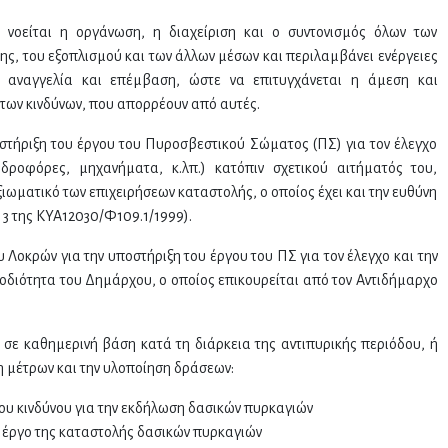
 νοείται η οργάνωση, η διαχείριση και ο συντονισμός όλων των
, του εξοπλισμού και των άλλων μέσων και περιλαμβάνει ενέργειες
ν αναγγελία και επέμβαση, ώστε να επιτυγχάνεται η άμεση και
των κινδύνων, που απορρέουν από αυτές.
οστήριξη του έργου του Πυροσβεστικού Σώματος (ΠΣ) για τον έλεγχο
δροφόρες, μηχανήματα, κ.λπ.) κατόπιν σχετικού αιτήματός του,
ιωματικό των επιχειρήσεων καταστολής, ο οποίος έχει και την ευθύνη
 3 της ΚΥΑ12030/Φ109.1/1999).
Λοκρών για την υποστήριξη του έργου του ΠΣ για τον έλεγχο και την
οδιότητα του Δημάρχου, ο οποίος επικουρείται από τον Αντιδήμαρχο
 σε καθημερινή βάση κατά τη διάρκεια της αντιπυρικής περιόδου, ή
η μέτρων και την υλοποίηση δράσεων:
ου κινδύνου για την εκδήλωση δασικών πυρκαγιών
 έργο της καταστολής δασικών πυρκαγιών