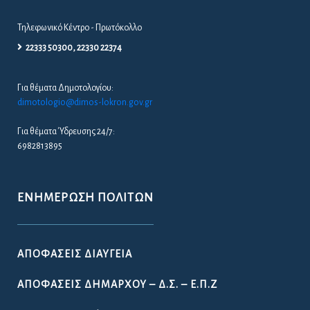
Τηλεφωνικό Κέντρο - Πρωτόκολλο
22333 50300, 22330 22374
Για θέματα Δημοτολογίου:
dimotologio@dimos-lokron.gov.gr
Για θέματα Ύδρευσης 24/7:
6982813895
ΕΝΗΜΈΡΩΣΗ ΠΟΛΙΤΏΝ
ΑΠΟΦΆΣΕΙΣ ΔΙΑΎΓΕΙΑ
ΑΠΟΦΆΣΕΙΣ ΔΗΜΆΡΧΟΥ – Δ.Σ. – Ε.Π.Ζ