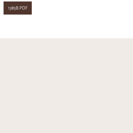
1383Β.PDF