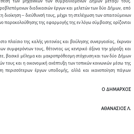
άθεση των μηχανικών των συμβαλλόμενων Δήμων μεταξύ τους.
ροβλεπόμενων διαδικασιών έργων και μελετών των δύο Δήμων, από
ι τη διοίκηση – διεύθυνσή τους, μέχρι τη στελέχωση των απαιτούμενων
ανο παρακολούθησης της εφαρμογής της εν λόγω σύμβασης ορίζονται
στο πλαίσιο της καλής γειτονίας και βούλησης συνεργασίας, έκριναν
 των συμφερόντων τους, θέτοντας ως κεντρικό άξονα την χάραξη και
στε, βασικό μέλημα και μακροπρόθεσμη στόχευση και των δύο Δήμων
ών τους και η οικονομική ανάπτυξη των τοπικών κοινωνιών μέσω της
η περισσότερων έργων υποδομής, αλλά και ικανοποίηση πάγιων
ΙΑΣ – ΕΛΑΤΕΙΑΣ Ο ΔΗΜΑΡΧΟΣ
ΤΙΒΑΚΤΗ ΑΘΑΝΑΣΙΟΣ Λ.