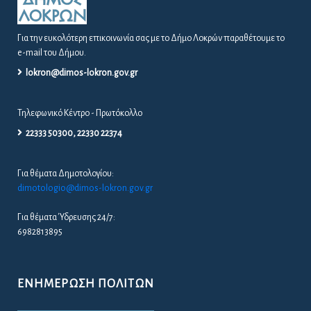
Για την ευκολότερη επικοινωνία σας με το Δήμο Λοκρών παραθέτουμε το
e-mail του Δήμου.
lokron@dimos-lokron.gov.gr
Τηλεφωνικό Κέντρο - Πρωτόκολλο
22333 50300, 22330 22374
Για θέματα Δημοτολογίου:
dimotologio@dimos-lokron.gov.gr
Για θέματα Ύδρευσης 24/7:
6982813895
ΕΝΗΜΈΡΩΣΗ ΠΟΛΙΤΏΝ