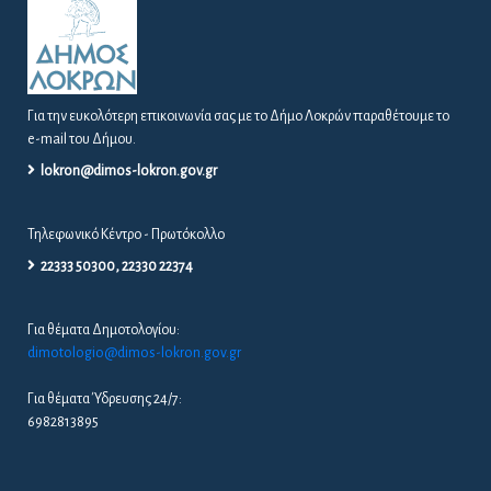
Για την ευκολότερη επικοινωνία σας με το Δήμο Λοκρών παραθέτουμε το
e-mail του Δήμου.
lokron@dimos-lokron.gov.gr
Τηλεφωνικό Κέντρο - Πρωτόκολλο
22333 50300, 22330 22374
Για θέματα Δημοτολογίου:
dimotologio@dimos-lokron.gov.gr
Για θέματα Ύδρευσης 24/7:
6982813895