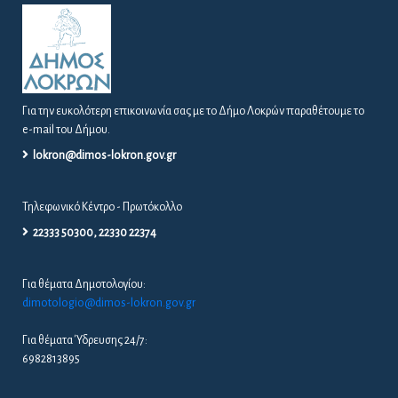
Για την ευκολότερη επικοινωνία σας με το Δήμο Λοκρών παραθέτουμε το
e-mail του Δήμου.
lokron@dimos-lokron.gov.gr
Τηλεφωνικό Κέντρο - Πρωτόκολλο
22333 50300, 22330 22374
Για θέματα Δημοτολογίου:
dimotologio@dimos-lokron.gov.gr
Για θέματα Ύδρευσης 24/7:
6982813895