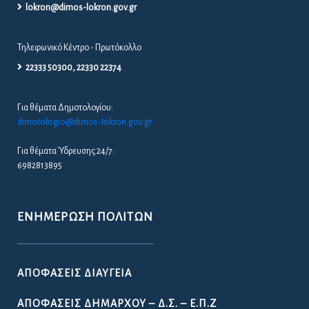
lokron@dimos-lokron.gov.gr
Τηλεφωνικό Κέντρο - Πρωτόκολλο
22333 50300, 22330 22374
Για θέματα Δημοτολογίου:
dimotologio@dimos-lokron.gov.gr
Για θέματα Ύδρευσης 24/7:
6982813895
ΕΝΗΜΈΡΩΣΗ ΠΟΛΙΤΏΝ
ΑΠΟΦΆΣΕΙΣ ΔΙΑΎΓΕΙΑ
ΑΠΟΦΆΣΕΙΣ ΔΗΜΆΡΧΟΥ – Δ.Σ. – Ε.Π.Ζ